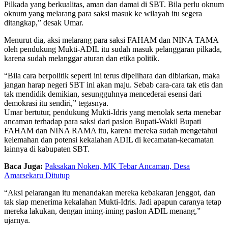
Pilkada yang berkualitas, aman dan damai di SBT. Bila perlu oknum
oknum yang melarang para saksi masuk ke wilayah itu segera
ditangkap,” desak Umar.
Menurut dia, aksi melarang para saksi FAHAM dan NINA TAMA
oleh pendukung Mukti-ADIL itu sudah masuk pelanggaran pilkada,
karena sudah melanggar aturan dan etika politik.
“Bila cara berpolitik seperti ini terus dipelihara dan dibiarkan, maka
jangan harap negeri SBT ini akan maju. Sebab cara-cara tak etis dan
tak mendidik demikian, sesungguhnya mencederai esensi dari
demokrasi itu sendiri,” tegasnya.
Umar bertutur, pendukung Mukti-Idris yang menolak serta menebar
ancaman terhadap para saksi dari paslon Bupati-Wakil Bupati
FAHAM dan NINA RAMA itu, karena mereka sudah mengetahui
kelemahan dan potensi kekalahan ADIL di kecamatan-kecamatan
lainnya di kabupaten SBT.
Baca Juga:
Paksakan Noken, MK Tebar Ancaman, Desa
Amarsekaru Ditutup
“Aksi pelarangan itu menandakan mereka kebakaran jenggot, dan
tak siap menerima kekalahan Mukti-Idris. Jadi apapun caranya tetap
mereka lakukan, dengan iming-iming paslon ADIL menang,”
ujarnya.