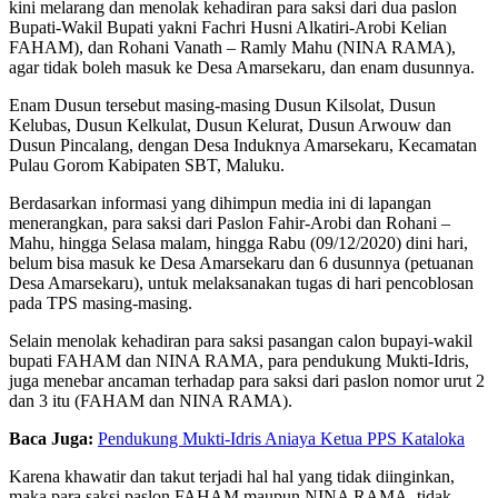
kini melarang dan menolak kehadiran para saksi dari dua paslon
Bupati-Wakil Bupati yakni Fachri Husni Alkatiri-Arobi Kelian
FAHAM), dan Rohani Vanath – Ramly Mahu (NINA RAMA),
agar tidak boleh masuk ke Desa Amarsekaru, dan enam dusunnya.
Enam Dusun tersebut masing-masing Dusun Kilsolat, Dusun
Kelubas, Dusun Kelkulat, Dusun Kelurat, Dusun Arwouw dan
Dusun Pincalang, dengan Desa Induknya Amarsekaru, Kecamatan
Pulau Gorom Kabipaten SBT, Maluku.
Berdasarkan informasi yang dihimpun media ini di lapangan
menerangkan, para saksi dari Paslon Fahir-Arobi dan Rohani –
Mahu, hingga Selasa malam, hingga Rabu (09/12/2020) dini hari,
belum bisa masuk ke Desa Amarsekaru dan 6 dusunnya (petuanan
Desa Amarsekaru), untuk melaksanakan tugas di hari pencoblosan
pada TPS masing-masing.
Selain menolak kehadiran para saksi pasangan calon bupayi-wakil
bupati FAHAM dan NINA RAMA, para pendukung Mukti-Idris,
juga menebar ancaman terhadap para saksi dari paslon nomor urut 2
dan 3 itu (FAHAM dan NINA RAMA).
Baca Juga:
Pendukung Mukti-Idris Aniaya Ketua PPS Kataloka
Karena khawatir dan takut terjadi hal hal yang tidak diinginkan,
maka para saksi paslon FAHAM maupun NINA RAMA, tidak