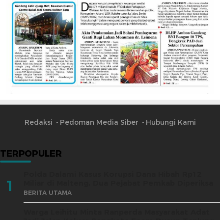
Redaksi
Pedoman Media Siber
Hubungi Kami
TERPOPULER
Polda Dalami Kasus Korupsi Dana Hibah Rp12
1
Miliar di Malteng, Dua Pejabat Pemkab Diperiksa
BERITA UTAMA
Warga Leihitu Minta Ranperda Masyarakat Adat