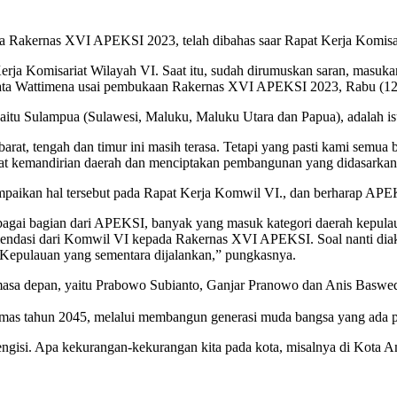
da Rakernas XVI APEKSI 2023, telah dibahas saar Rapat Kerja Komisar
Kerja Komisariat Wilayah VI. Saat itu, sudah dirumuskan saran, masu
 kata Wattimena usai pembukaan Rakernas XVI APEKSI 2023, Rabu (12/
 yaitu Sulampua (Sulawesi, Maluku, Maluku Utara dan Papua), adalah
rat, tengah dan timur ini masih terasa. Tetapi yang pasti kami semu
uat kemandirian daerah dan menciptakan pembangunan yang didasarkan p
mpaikan hal tersebut pada Rapat Kerja Komwil VI., dan berharap AP
gai bagian dari APEKSI, banyak yang masuk kategori daerah kepulaua
endasi dari Komwil VI kepada Rakernas XVI APEKSI. Soal nanti diak
epulauan yang sementara dijalankan,” pungkasnya.
 masa depan, yaitu Prabowo Subianto, Ganjar Pranowo dan Anis Bas
Emas tahun 2045, melalui membangun generasi muda bangsa yang ada 
ngisi. Apa kekurangan-kekurangan kita pada kota, misalnya di Kota Amb