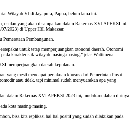
iat Wilayah VI di Jayapura, Papua, belum lama ini.
kan, usulan yang akan disampaikan dalam Rakernas XVI APEKSI ini.
07/2023) di Upper Hill Makassar.
 isu Pemerataan Pembangunan.
a bersepakat untuk tetap memperjuangkan otonomi daerah. Otonomi
ada karakteristik wilayah masing-masing,” jelas Wattimena.
EKSI memperjuangkan daerah kepulauan.
n yang mesti mendapat perlakuan khusus dari Pemerintah Pusat.
omodir atau tidak, tapi minimal sudah menyuarakan apa yang
wedan dalam Rakernas XVI APEKSI 2023 ini, mudah-mudahan dirinya
pada kota masing-masing.
on, bisa kita replikasi hal-hal positif yang sudah dilakukan pada