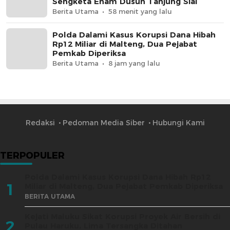
Sengketa Enam Dusun Tanjung Sial
Berita Utama
58 menit yang lalu
Polda Dalami Kasus Korupsi Dana Hibah
Rp12 Miliar di Malteng, Dua Pejabat
Pemkab Diperiksa
Berita Utama
8 jam yang lalu
Redaksi
Pedoman Media Siber
Hubungi Kami
TERPOPULER
Polda Dalami Kasus Korupsi Dana Hibah Rp12
1
Miliar di Malteng, Dua Pejabat Pemkab Diperiksa
BERITA UTAMA
Kejati Maluku Sikat Korupsi Proyek Air Bersih di
2
Pulau Haruku, Lima Tersangka Ditahan