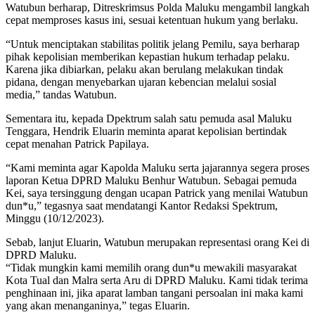
Watubun berharap, Ditreskrimsus Polda Maluku mengambil langkah
cepat memproses kasus ini, sesuai ketentuan hukum yang berlaku.
“Untuk menciptakan stabilitas politik jelang Pemilu, saya berharap
pihak kepolisian memberikan kepastian hukum terhadap pelaku.
Karena jika dibiarkan, pelaku akan berulang melakukan tindak
pidana, dengan menyebarkan ujaran kebencian melalui sosial
media,” tandas Watubun.
Sementara itu, kepada Dpektrum salah satu pemuda asal Maluku
Tenggara, Hendrik Eluarin meminta aparat kepolisian bertindak
cepat menahan Patrick Papilaya.
“Kami meminta agar Kapolda Maluku serta jajarannya segera proses
laporan Ketua DPRD Maluku Benhur Watubun. Sebagai pemuda
Kei, saya tersinggung dengan ucapan Patrick yang menilai Watubun
dun*u,” tegasnya saat mendatangi Kantor Redaksi Spektrum,
Minggu (10/12/2023).
Sebab, lanjut Eluarin, Watubun merupakan representasi orang Kei di
DPRD Maluku.
“Tidak mungkin kami memilih orang dun*u mewakili masyarakat
Kota Tual dan Malra serta Aru di DPRD Maluku. Kami tidak terima
penghinaan ini, jika aparat lamban tangani persoalan ini maka kami
yang akan menanganinya,” tegas Eluarin.