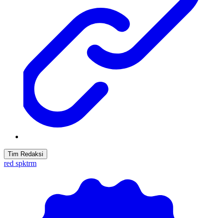
Tim Redaksi
red spktrm