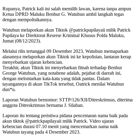
Rupanya, Patrick kali ini salah memilih lawan, karena tanpa ampun
Ketua DPRD Maluku Benhur G. Watubun ambil langkah tegas
dengan mempolisikannya.
Watubun melaporkan akun Tiktok @patrickpapilayaii milik Patrick
Papilaya ke Direktorat Reserse Kriminal Khusus Polda Maluku,
Jumat (08/12/2023).
Melalui rilis tertanggal 09 Desember 2023, Watubun memaparkan
alasannya melaporkan akun Tiktok ini ke kepolisian, lantaran kerap
menyebarkan ujaran kebencian.
Terakhir, akun Tiktok ini menyebarkan fitnah terhadap Benhur
George Watubun, yang notabene adalah, pejabat di daerah ini,
dengan melontarkan kata-kata yang tidak pantas. Dalam
tayangannya di akun TikTok tersebut, Oatrick menilai Watubun
dun*u.
Laporan Watubun bernomor: STTP/126/XII/Ditreskrimsus, diterima
anggota Ditreskrimsus bernama J. Silaban.
Laporan itu tentang peristiwa pidana pencemaran nama baik pada
akun tiktok @patrickpapilayaii milik Patrick. Video ujaran
kebencian durasi 07.10 menit yang mencemarkan nama naik
Watubun tayang pada 4 Desember 2023.