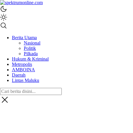
spektrumonline.com
Berita Utama
Nasional
Politik
Pilkada
Hukum & Kriminal
Metropolis
AMBOINA
Daerah
Lintas Maluku