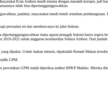
Masyarakat Kota Ambon masih trauma dengan masalah korupsi, jadi haru
unaannya tidak bisa dipertanggungjawabkan.
gjawabkan, padahal, masyarakat masih butuh sentuhan pembangunan. 
kapi persoalan ini dan membawanya ke jalur hukum.
bisa dipertanggungjawabkan maka aparat penagak hukum harus segera ber
ahun 2019-2022 untuk anggaran kesektaritan Sekkot Ambon. Dari jumlah
yang dipakai. Untuk makan minum, dipakailah Rumah Makan tersohor 
n milik GPM.
n percetakan GPM sudah diperiksa auditor BPKP Maluku. Mereka dimint