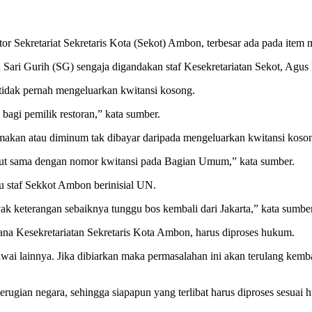
tor Sekretariat Sekretaris Kota (Sekot) Ambon, terbesar ada pada item
Sari Gurih (SG) sengaja digandakan staf Kesekretariatan Sekot, Agus 
tidak pernah mengeluarkan kwitansi kosong.
bagi pemilik restoran,” kata sumber.
akan atau diminum tak dibayar daripada mengeluarkan kwitansi koso
sebut sama dengan nomor kwitansi pada Bagian Umum,” kata sumber.
u staf Sekkot Ambon berinisial UN.
 keterangan sebaiknya tunggu bos kembali dari Jakarta,” kata sumber
ana Kesekretariatan Sekretaris Kota Ambon, harus diproses hukum.
awai lainnya. Jika dibiarkan maka permasalahan ini akan terulang kemba
erugian negara, sehingga siapapun yang terlibat harus diproses sesuai