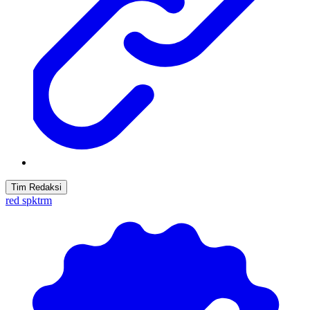
Tim Redaksi
red spktrm