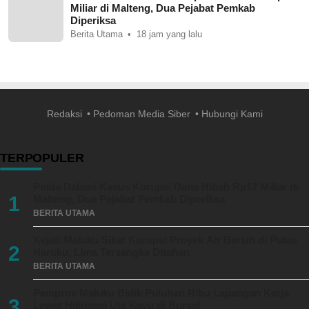
Miliar di Malteng, Dua Pejabat Pemkab
Diperiksa
Berita Utama
18 jam yang lalu
Redaksi
Pedoman Media Siber
Hubungi Kami
TERPOPULER
Polda Dalami Kasus Korupsi Dana Hibah Rp12 Miliar di
1
Malteng, Dua Pejabat Pemkab Diperiksa
BERITA UTAMA
Kejati Maluku Sikat Korupsi Proyek Air Bersih di Pulau
2
Haruku, Lima Tersangka Ditahan
BERITA UTAMA
Pemprov Maluku Bidik Puluhan Ribu Lapangan Kerja
3
Lewat Hilirisasi Ubi Kayu di Bursel