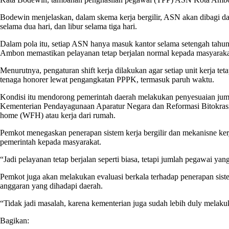
Bodewin menjelaskan, dalam skema kerja bergilir, ASN akan dibagi dal
selama dua hari, dan libur selama tiga hari.
Dalam pola itu, setiap ASN hanya masuk kantor selama setengah tahu
Ambon memastikan pelayanan tetap berjalan normal kepada masyarakat
Menurutnya, pengaturan shift kerja dilakukan agar setiap unit kerja tet
tenaga honorer lewat pengangkatan PPPK, termasuk paruh waktu.
Kondisi itu mendorong pemerintah daerah melakukan penyesuaian jumlah
Kementerian Pendayagunaan Aparatur Negara dan Reformasi Bitokra
home (WFH) atau kerja dari rumah.
Pemkot menegaskan penerapan sistem kerja bergilir dan mekanisne kerja
pemerintah kepada masyarakat.
“Jadi pelayanan tetap berjalan seperti biasa, tetapi jumlah pegawai yan
Pemkot juga akan melakukan evaluasi berkala terhadap penerapan sistem
anggaran yang dihadapi daerah.
“Tidak jadi masalah, karena kementerian juga sudah lebih duly melak
Bagikan: