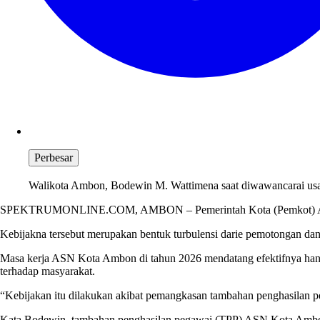
Perbesar
Walikota Ambon, Bodewin M. Wattimena saat diwawancarai usai a
SPEKTRUMONLINE.COM, AMBON – Pemerintah Kota (Pemkot) Ambon b
Kebijakna tersebut merupakan bentuk turbulensi darie pemotongan dana
Masa kerja ASN Kota Ambon di tahun 2026 mendatang efektifnya hanya
terhadap masyarakat.
“Kebijakan itu dilakukan akibat pemangkasan tambahan penghasilan 
Kata Bodewin, tambahan penghasilan pegawai (TPP) ASN Kota Ambon a