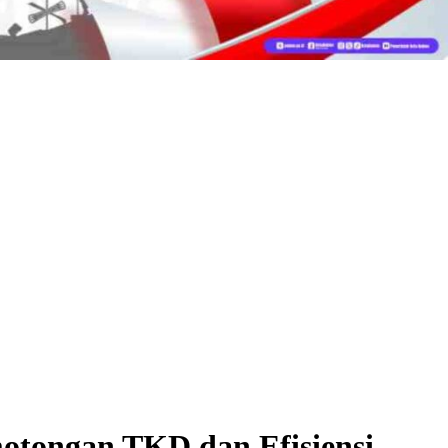
otongan TKD dan Efisiensi