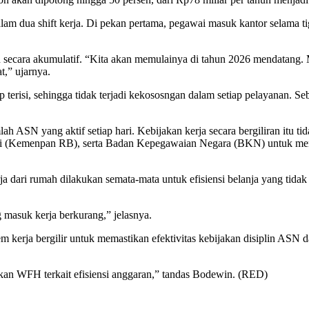
am dua shift kerja. Di pekan pertama, pegawai masuk kantor selama ti
n secara akumulatif. “Kita akan memulainya di tahun 2026 mendatang.
,” ujarnya.
ap terisi, sehingga tidak terjadi kekososngan dalam setiap pelayanan. Se
 ASN yang aktif setiap hari. Kebijakan kerja secara bergiliran itu t
si (Kemenpan RB), serta Badan Kepegawaian Negara (BKN) untuk men
 dari rumah dilakukan semata-mata untuk efisiensi belanja yang tidak p
g masuk kerja berkurang,” jelasnya.
 kerja bergilir untuk memastikan efektivitas kebijakan disiplin ASN da
ukan WFH terkait efisiensi anggaran,” tandas Bodewin. (RED)