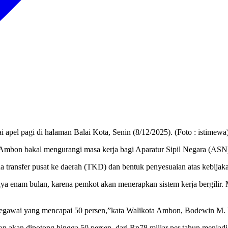
pel pagi di halaman Balai Kota, Senin (8/12/2025). (Foto : istimewa
akal mengurangi masa kerja bagi Aparatur Sipil Negara (ASN) 
 transfer pusat ke daerah (TKD) dan bentuk penyesuaian atas kebijaka
 enam bulan, karena pemkot akan menerapkan sistem kerja bergilir. M
pegawai yang mencapai 50 persen,”kata Walikota Ambon, Bodewin M. 
kan dipotong hingga 50 persen, dari Rp78 miliar per tahun menjadi 