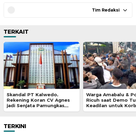
Tim Redaksi
TERKAIT
Skandal PT Kalwedo,
Warga Amabalu & Pol
Rekening Koran CV Agnes
Ricuh saat Demo Tu
jadi Senjata Pamungkas,
Keadilan untuk Kor
Kejati Maluku Diduga “Masuk
Penganiayaan
Angin
TERKINI