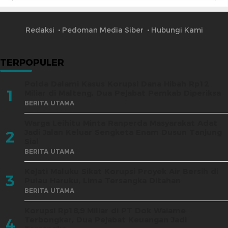
Redaksi
Pedoman Media Siber
Hubungi Kami
TERPOPULER
Polda Dalami Kasus Korupsi Dana Hibah Rp12
1
Miliar di Malteng, Dua Pejabat Pemkab Diperiksa
BERITA UTAMA
Warga Leihitu Minta Ranperda Masyarakat Adat
Jadi Jalan Keluar Sengketa Enam Dusun Tanjung
2
Sial
BERITA UTAMA
Kejati Maluku Sikat Korupsi Proyek Air Bersih di
3
Pulau Haruku, Lima Tersangka Ditahan
BERITA UTAMA
Korupsi Rp18,9 Miliar di PT Dok Waiame
Terbongkar, Dua Pejabat Keuangan Jadi
4