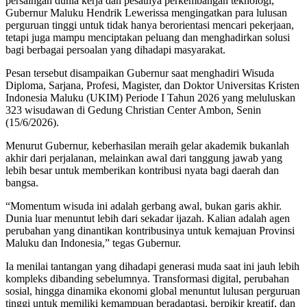
persaingan dunia kerja dan pesatnya perkembangan teknologi,
Gubernur Maluku Hendrik Lewerissa mengingatkan para lulusan
perguruan tinggi untuk tidak hanya berorientasi mencari pekerjaan,
tetapi juga mampu menciptakan peluang dan menghadirkan solusi
bagi berbagai persoalan yang dihadapi masyarakat.
Pesan tersebut disampaikan Gubernur saat menghadiri Wisuda
Diploma, Sarjana, Profesi, Magister, dan Doktor Universitas Kristen
Indonesia Maluku (UKIM) Periode I Tahun 2026 yang meluluskan
323 wisudawan di Gedung Christian Center Ambon, Senin
(15/6/2026).
Menurut Gubernur, keberhasilan meraih gelar akademik bukanlah
akhir dari perjalanan, melainkan awal dari tanggung jawab yang
lebih besar untuk memberikan kontribusi nyata bagi daerah dan
bangsa.
“Momentum wisuda ini adalah gerbang awal, bukan garis akhir.
Dunia luar menuntut lebih dari sekadar ijazah. Kalian adalah agen
perubahan yang dinantikan kontribusinya untuk kemajuan Provinsi
Maluku dan Indonesia,” tegas Gubernur.
Ia menilai tantangan yang dihadapi generasi muda saat ini jauh lebih
kompleks dibanding sebelumnya. Transformasi digital, perubahan
sosial, hingga dinamika ekonomi global menuntut lulusan perguruan
tinggi untuk memiliki kemampuan beradaptasi, berpikir kreatif, dan