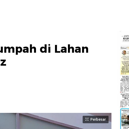
umpah di Lahan
az
Perbesar