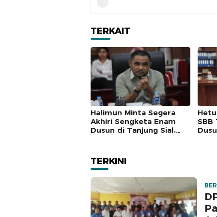
TERKAIT
Halimun Minta Segera
Hetu
Akhiri Sengketa Enam
SBB 
Dusun di Tanjung Sial,
Dusun
Masyarakat Jangan Terus
Wila
Jadi Korban
Sebe
TERKINI
BER
DP
Pa