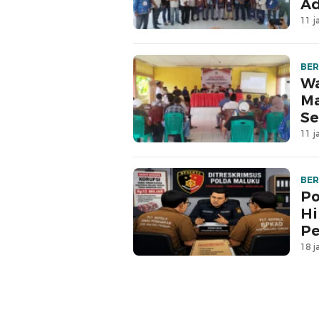
Ad
11 j
BER
Wa
Ma
Se
11 j
BER
Po
Hi
Pe
18 j