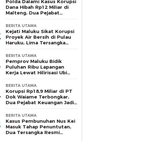
Polda Dalami Kasus Korupsi
Dana Hibah Rp12 Miliar di
Malteng, Dua Pejabat
Pemkab Diperiksa
BERITA UTAMA
Kejati Maluku Sikat Korupsi
Proyek Air Bersih di Pulau
Haruku, Lima Tersangka
Ditahan
BERITA UTAMA
Pemprov Maluku Bidik
Puluhan Ribu Lapangan
Kerja Lewat Hilirisasi Ubi
Kayu di Bursel
BERITA UTAMA
Korupsi Rp18,9 Miliar di PT
Dok Waiame Terbongkar,
Dua Pejabat Keuangan Jadi
Tersangka
BERITA UTAMA
Kasus Pembunuhan Nus Kei
Masuk Tahap Penuntutan,
Dua Tersangka Resmi
Dilimpahkan ke Jaksa