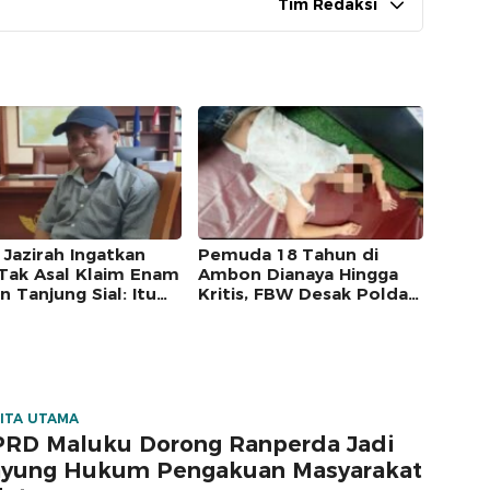
Tim Redaksi
 Jazirah Ingatkan
Pemuda 18 Tahun di
Tak Asal Klaim Enam
Ambon Dianaya Hingga
 Tanjung Sial: Itu
Kritis, FBW Desak Polda
yah Petuanan Sejak
Maluku Tangkap Pelaku
lum Merdeka
ITA UTAMA
RD Maluku Dorong Ranperda Jadi
yung Hukum Pengakuan Masyarakat