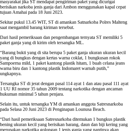
masyarakat jika ST mendapat pengiriman paket yang dicurigai
berisikan narkoba jenis ganja dari Ambon menggunakan kapal cepat
tujuan Amahai pada 18 Juni 2023.
Sekitar pukul 13.45 WIT, ST di amankan Satnarkoba Polres Malteng
saat mengambil barang kiriman tersebut.
Dari hasil pemeriksaan dan pengembangan ternyata ST memiliki 5
paket ganja yang di kirim oleh tersangka ML.
“Barang bukti yang di sita berupa 5 paket ganja ukuran ukuran kecil
yang di bungkus dengan kertas warna coklat, 1 bungkusan rokok
Sampoerna mild, 1 paket kantong plastik hitam, 1 buah celana jeans
warna biru dan 1 kantong plastik Indomaret warnah putih,”
ungkapnya.
Tersangka ST di jerat dengan pasal 114 ayat 1 dan atau pasal 111 ayat
1 UU RI nomor 35 tahun 2009 tentang narkotika dengan ancaman
hukuman minimal 5 tahun penjara.
Selain itu, untuk tersangka YM di amankan anggota Satresnarkoba
pada Selasa 20 Juni 2023 di Penginapan Lounusa Beach.
“Dari hasil pemeriksaan Satresnarkoba ditemukan 1 bungkus plastik
bening ukuran kecil yang berisikan barang, daun dan biji kering yang
merupakan narkotika golongan 1 jenis ganja yang nantinya akan