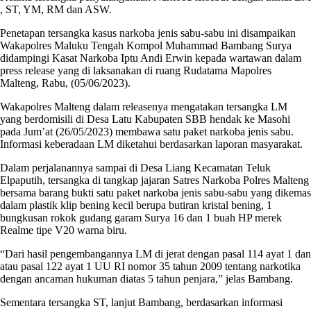
, ST, YM, RM dan ASW.
Penetapan tersangka kasus narkoba jenis sabu-sabu ini disampaikan
Wakapolres Maluku Tengah Kompol Muhammad Bambang Surya
didampingi Kasat Narkoba Iptu Andi Erwin kepada wartawan dalam
press release yang di laksanakan di ruang Rudatama Mapolres
Malteng, Rabu, (05/06/2023).
Wakapolres Malteng dalam releasenya mengatakan tersangka LM
yang berdomisili di Desa Latu Kabupaten SBB hendak ke Masohi
pada Jum’at (26/05/2023) membawa satu paket narkoba jenis sabu.
Informasi keberadaan LM diketahui berdasarkan laporan masyarakat.
Dalam perjalanannya sampai di Desa Liang Kecamatan Teluk
Elpaputih, tersangka di tangkap jajaran Satres Narkoba Polres Malteng
bersama barang bukti satu paket narkoba jenis sabu-sabu yang dikemas
dalam plastik klip bening kecil berupa butiran kristal bening, 1
bungkusan rokok gudang garam Surya 16 dan 1 buah HP merek
Realme tipe V20 warna biru.
“Dari hasil pengembangannya LM di jerat dengan pasal 114 ayat 1 dan
atau pasal 122 ayat 1 UU RI nomor 35 tahun 2009 tentang narkotika
dengan ancaman hukuman diatas 5 tahun penjara,” jelas Bambang.
Sementara tersangka ST, lanjut Bambang, berdasarkan informasi