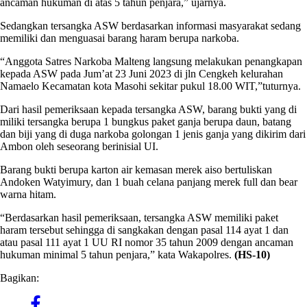
ancaman hukuman di atas 5 tahun penjara,” ujarnya.
Sedangkan tersangka ASW berdasarkan informasi masyarakat sedang
memiliki dan menguasai barang haram berupa narkoba.
“Anggota Satres Narkoba Malteng langsung melakukan penangkapan
kepada ASW pada Jum’at 23 Juni 2023 di jln Cengkeh kelurahan
Namaelo Kecamatan kota Masohi sekitar pukul 18.00 WIT,”tuturnya.
Dari hasil pemeriksaan kepada tersangka ASW, barang bukti yang di
miliki tersangka berupa 1 bungkus paket ganja berupa daun, batang
dan biji yang di duga narkoba golongan 1 jenis ganja yang dikirim dari
Ambon oleh seseorang berinisial UI.
Barang bukti berupa karton air kemasan merek aiso bertuliskan
Andoken Watyimury, dan 1 buah celana panjang merek full dan bear
warna hitam.
“Berdasarkan hasil pemeriksaan, tersangka ASW memiliki paket
haram tersebut sehingga di sangkakan dengan pasal 114 ayat 1 dan
atau pasal 111 ayat 1 UU RI nomor 35 tahun 2009 dengan ancaman
hukuman minimal 5 tahun penjara,” kata Wakapolres.
(HS-10)
Bagikan: