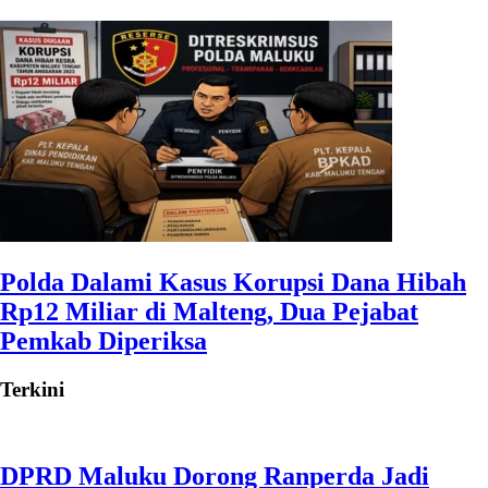
Polda Dalami Kasus Korupsi Dana Hibah
Rp12 Miliar di Malteng, Dua Pejabat
Pemkab Diperiksa
Terkini
DPRD Maluku Dorong Ranperda Jadi