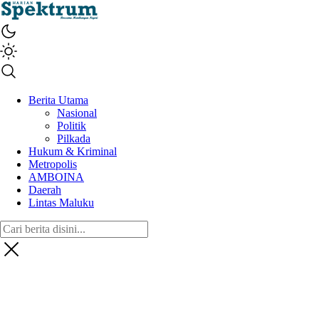
spektrumonline.com
Berita Utama
Nasional
Politik
Pilkada
Hukum & Kriminal
Metropolis
AMBOINA
Daerah
Lintas Maluku