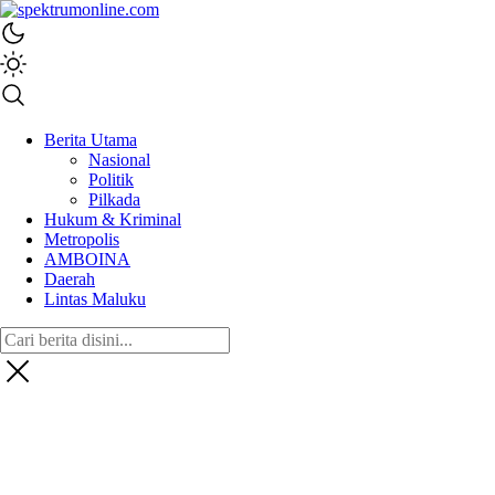
spektrumonline.com
Berita Utama
Nasional
Politik
Pilkada
Hukum & Kriminal
Metropolis
AMBOINA
Daerah
Lintas Maluku