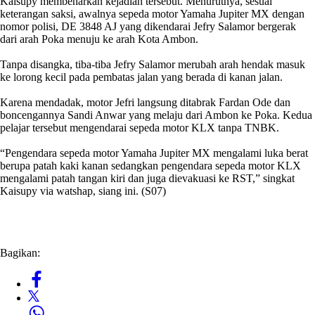
Kaisupy membenarkan kejadian tersebut. Menurutnya, sesuai
keterangan saksi, awalnya sepeda motor Yamaha Jupiter MX dengan
nomor polisi, DE 3848 AJ yang dikendarai Jefry Salamor bergerak
dari arah Poka menuju ke arah Kota Ambon.
Tanpa disangka, tiba-tiba Jefry Salamor merubah arah hendak masuk
ke lorong kecil pada pembatas jalan yang berada di kanan jalan.
Karena mendadak, motor Jefri langsung ditabrak Fardan Ode dan
boncengannya Sandi Anwar yang melaju dari Ambon ke Poka. Kedua
pelajar tersebut mengendarai sepeda motor KLX tanpa TNBK.
“Pengendara sepeda motor Yamaha Jupiter MX mengalami luka berat
berupa patah kaki kanan sedangkan pengendara sepeda motor KLX
mengalami patah tangan kiri dan juga dievakuasi ke RST,” singkat
Kaisupy via watshap, siang ini. (S07)
Bagikan: