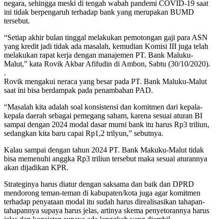
negara, sehingga meski di tengah wabah pandemi COVID-19 saat
ini tidak berpengaruh terhadap bank yang merupakan BUMD
tersebut.
“Setiap akhir bulan tinggal melakukan pemotongan gaji para ASN
yang kredit jadi tidak ada masalah, kemudian Komisi III juga telah
melakukan rapat kerja dengan manajemen PT. Bank Maluku-
Malut,” kata Rovik Akbar Afifudin di Ambon, Sabtu (30/10/2020).
.
Rovik mengakui neraca yang besar pada PT. Bank Maluku-Malut
saat ini bisa berdampak pada penambahan PAD.
“Masalah kita adalah soal konsistensi dan komitmen dari kepala-
kepala daerah sebagai pemegang saham, karena sesuai aturan BI
sampai dengan 2024 modal dasar murni bank itu harus Rp3 triliun,
sedangkan kita baru capai Rp1,2 trilyun,” sebutnya.
Kalau sampai dengan tahun 2024 PT. Bank Makuku-Malut tidak
bisa memenuhi anggka Rp3 triliun tersebut maka sesuai aturannya
akan dijadikan KPR.
Strateginya harus diatur dengan saksama dan baik dan DPRD
mendorong teman-teman di kabupaten/kota juga agar komitmen
terhadap penyataan modal itu sudah harus direalisasikan tahapan-
tahapannya supaya harus jelas, artinya skema penyetorannya harus