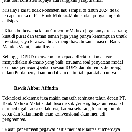
jelas dan konsisten supaya ada langgkah yang diambil.
Misalnya kalau tidak konsisten lalu sampai di tahun 2024 tidak
tercapai maka di PT. Bank Maluku-Malut sudah punya langkah
antisipasi.
“Kita tahu bersama kalau Gubernur Maluku juga punya relasi yang
kuat di pusat dan teman-teman juga yang punya kemampuan untuk
investasi, saya kira saya tidak mengkhawatirkan situasi di Bank
Maluku-Malut,” kata Rovik.
Sehingga DPRD menyarankan kepada direktur utama agar
menyediakan skenario yang baik, terutama soal penyataan modal
dari para pemegang saham sesuai RUPS dan itu harus didorong
dalam Perda penyataan modal lalu diatur tahapan-tahapannya.
Rovik Akbar Afifudin
Teknologi sekarang juga makin canggih sehingga tahun depan PT.
Bank Maluku-Malut sudah bisa masuk gerbang bayaran nasional
dan berbagai transaksi lainnya, karena sekarang ini orang butuh
cepat dan kalau masih tetap konvensional akan menjadi
penghambat.
“Kalau penerimaan pegawai harus melihat kualitas sumberdaya