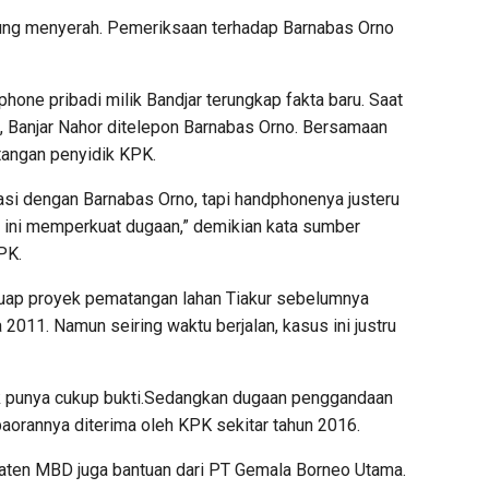
sung menyerah. Pemeriksaan terhadap Barnabas Orno
hone pribadi milik Bandjar terungkap fakta baru. Saat
, Banjar Nahor ditelepon Barnabas Orno. Bersamaan
itangan penyidik KPK.
asi dengan Barnabas Orno, tapi handphonenya justeru
k ini memperkuat dugaan,” demikian kata sumber
PK.
 suap proyek pematangan lahan Tiakur sebelumnya
2011. Namun seiring waktu berjalan, kasus ini justru
dak punya cukup bukti.Sedangkan dugaan penggandaan
aorannya diterima oleh KPK sekitar tahun 2016.
aten MBD juga bantuan dari PT Gemala Borneo Utama.