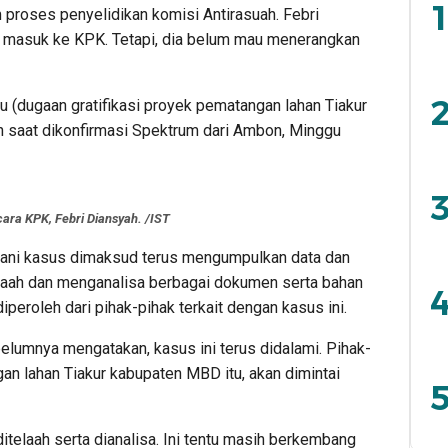
1
m proses penyelidikan komisi Antirasuah. Febri
masuk ke KPK. Tetapi, dia belum mau menerangkan
2
tu (dugaan gratifikasi proyek pematangan lahan Tiakur
 saat dikonfirmasi Spektrum dari Ambon, Minggu
3
cara KPK, Febri Diansyah. /IST
ani kasus dimaksud terus mengumpulkan data dan
laah dan menganalisa berbagai dokumen serta bahan
4
peroleh dari pihak-pihak terkait dengan kasus ini.
lumnya mengatakan, kasus ini terus didalami. Pihak-
an lahan Tiakur kabupaten MBD itu, akan dimintai
5
ditelaah serta dianalisa. Ini tentu masih berkembang