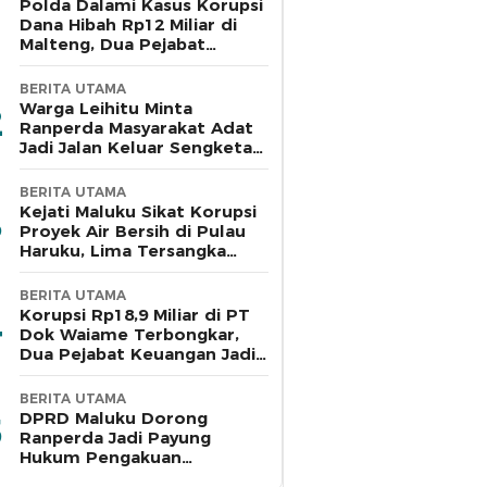
Polda Dalami Kasus Korupsi
Dana Hibah Rp12 Miliar di
Malteng, Dua Pejabat
Pemkab Diperiksa
BERITA UTAMA
Warga Leihitu Minta
Ranperda Masyarakat Adat
Jadi Jalan Keluar Sengketa
Enam Dusun Tanjung Sial
BERITA UTAMA
Kejati Maluku Sikat Korupsi
Proyek Air Bersih di Pulau
Haruku, Lima Tersangka
Ditahan
BERITA UTAMA
Korupsi Rp18,9 Miliar di PT
Dok Waiame Terbongkar,
Dua Pejabat Keuangan Jadi
Tersangka
BERITA UTAMA
DPRD Maluku Dorong
Ranperda Jadi Payung
Hukum Pengakuan
Masyarakat Adat