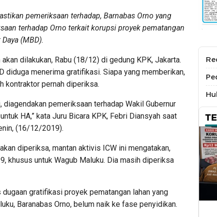
stikan pemeriksaan terhadap, Barnabas Orno yang
saan terhadap Orno terkait korupsi proyek pematangan
t Daya (MBD).
Re
akan dilakukan, Rabu (18/12) di gedung KPK, Jakarta.
D diduga menerima gratifikasi. Siapa yang memberikan,
Pe
 kontraktor pernah diperiksa.
Hu
i, diagendakan pemeriksaan terhadap Wakil Gubernur
ntuk HA,” kata Juru Bicara KPK, Febri Diansyah saat
T
enin, (16/12/2019).
akan diperiksa, mantan aktivis ICW ini mengatakan,
, khusus untuk Wagub Maluku. Dia masih diperiksa
dugaan gratifikasi proyek pematangan lahan yang
uku, Baranabas Orno, belum naik ke fase penyidikan.