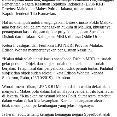
Pemerintah Negara Kesatuan Republik Indonesia (LP3NKRI)
Provinsi Maluku ke Mabes Polri di Jakarta, tujuan surat itu ke
Kapolri Jenderal Tito Karnavian.
Hal ini ditempuh untuk mengingatkan Ditreskrimsus Polda Maluku
agar berlaku adil dalam menegakan hukum di Maluku, khususnya
penanganan kasus dugaan tipikor proyek pengadaan Speedboat
Dishub dan Infokom Kabupaten MBD, di masa Oddie Orno.
Ketua Investigasi dan Ferifikasi LP3 NKRI Provinsi Maluku,
Edison Wonata mempertanyakan pengusutan kasus ini.
“Kalau tidak salah untuk kasus speedboad Dishub MBD ini sudah
gelar perkara. Objek dan subjek sudah dikeluarkan atau sudah
berjalan. Tetapi hasil dari penyelidikan tidak pernah tuntas. Padahal
subjek dan objek sudah selesai,” kata Edison Wonata, kepada
Spektrum, Rabu, (23/10/2019) di Ambon.
Wonata memastikan, LP3NKRI Maluku dalam waktu dekat akan
menyurati Mabes polri dalam hal ini Kapori Jenderal Tito Karnavian
di Jakarta. “Kita akan menyurati Mabes Polri. Surat resmi tersebut,
dalam waktu dekat kita layangkan. Karena penanganan aksus ini
tidak menunjukan perkembangan yang jelas,” tegasnya.
Ia heran, audit tentang kerugian keuangan negara Speedboat telah