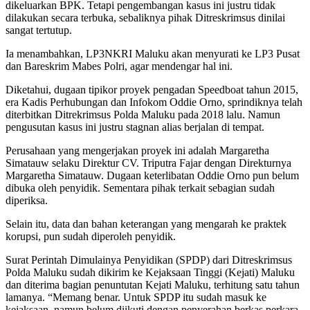
dikeluarkan BPK. Tetapi pengembangan kasus ini justru tidak
dilakukan secara terbuka, sebaliknya pihak Ditreskrimsus dinilai
sangat tertutup.
Ia menambahkan, LP3NKRI Maluku akan menyurati ke LP3 Pusat
dan Bareskrim Mabes Polri, agar mendengar hal ini.
Diketahui, dugaan tipikor proyek pengadan Speedboat tahun 2015,
era Kadis Perhubungan dan Infokom Oddie Orno, sprindiknya telah
diterbitkan Ditrekrimsus Polda Maluku pada 2018 lalu. Namun
pengusutan kasus ini justru stagnan alias berjalan di tempat.
Perusahaan yang mengerjakan proyek ini adalah Margaretha
Simatauw selaku Direktur CV. Triputra Fajar dengan Direkturnya
Margaretha Simatauw. Dugaan keterlibatan Oddie Orno pun belum
dibuka oleh penyidik. Sementara pihak terkait sebagian sudah
diperiksa.
Selain itu, data dan bahan keterangan yang mengarah ke praktek
korupsi, pun sudah diperoleh penyidik.
Surat Perintah Dimulainya Penyidikan (SPDP) dari Ditreskrimsus
Polda Maluku sudah dikirim ke Kejaksaan Tinggi (Kejati) Maluku
dan diterima bagian penuntutan Kejati Maluku, terhitung satu tahun
lamanya. “Memang benar. Untuk SPDP itu sudah masuk ke
kejaksaan, namun belum diikuti dengan penyerahan berkas perkara