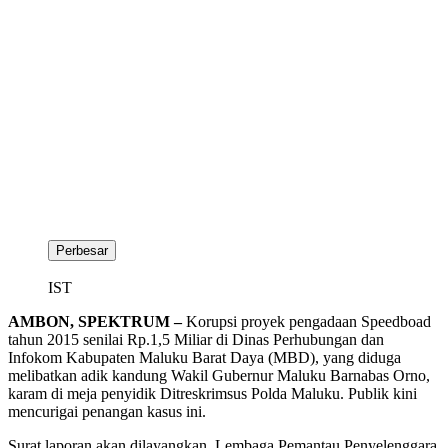
Perbesar
IST
AMBON, SPEKTRUM –
Korupsi proyek pengadaan Speedboad
tahun 2015 senilai Rp.1,5 Miliar di Dinas Perhubungan dan
Infokom Kabupaten Maluku Barat Daya (MBD), yang diduga
melibatkan adik kandung Wakil Gubernur Maluku Barnabas Orno,
karam di meja penyidik Ditreskrimsus Polda Maluku. Publik kini
mencurigai penangan kasus ini.
Surat laporan akan dilayangkan, Lembaga Pemantau Penyelenggara