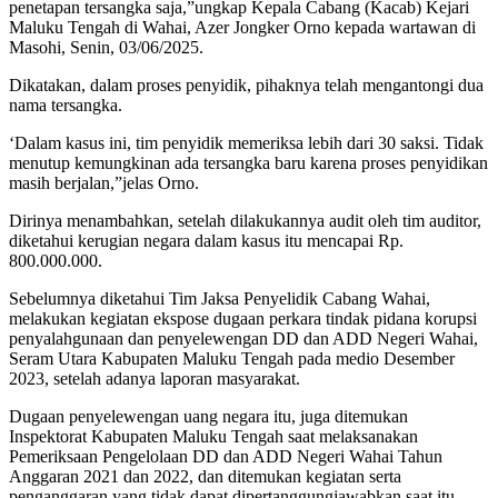
penetapan tersangka saja,”ungkap Kepala Cabang (Kacab) Kejari
Maluku Tengah di Wahai, Azer Jongker Orno kepada wartawan di
Masohi, Senin, 03/06/2025.
Dikatakan, dalam proses penyidik, pihaknya telah mengantongi dua
nama tersangka.
‘Dalam kasus ini, tim penyidik memeriksa lebih dari 30 saksi. Tidak
menutup kemungkinan ada tersangka baru karena proses penyidikan
masih berjalan,”jelas Orno.
Dirinya menambahkan, setelah dilakukannya audit oleh tim auditor,
diketahui kerugian negara dalam kasus itu mencapai Rp.
800.000.000.
Sebelumnya diketahui Tim Jaksa Penyelidik Cabang Wahai,
melakukan kegiatan ekspose dugaan perkara tindak pidana korupsi
penyalahgunaan dan penyelewengan DD dan ADD Negeri Wahai,
Seram Utara Kabupaten Maluku Tengah pada medio Desember
2023, setelah adanya laporan masyarakat.
Dugaan penyelewengan uang negara itu, juga ditemukan
Inspektorat Kabupaten Maluku Tengah saat melaksanakan
Pemeriksaan Pengelolaan DD dan ADD Negeri Wahai Tahun
Anggaran 2021 dan 2022, dan ditemukan kegiatan serta
penganggaran yang tidak dapat dipertanggungjawabkan saat itu.