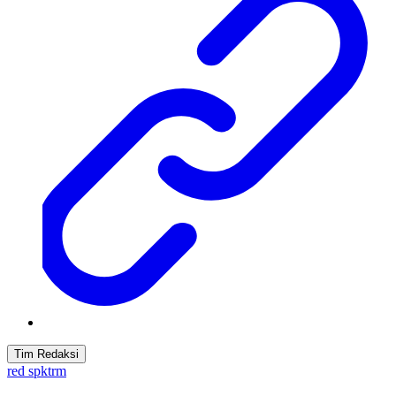
Tim Redaksi
red spktrm