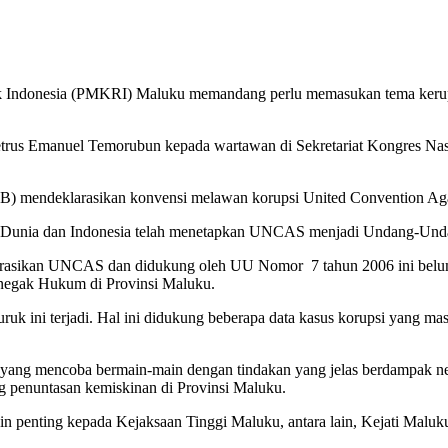
 Indonesia (PMKRI) Maluku memandang perlu memasukan tema kerups
trus Emanuel Temorubun kepada wartawan di Sekretariat Kongres N
BB) mendeklarasikan konvensi melawan korupsi United Convention A
 se-Dunia dan Indonesia telah menetapkan UNCAS menjadi Undang-Un
klarasikan UNCAS dan didukung oleh UU Nomor 7 tahun 2006 ini belum 
negak Hukum di Provinsi Maluku.
ruk ini terjadi. Hal ini didukung beberapa data kasus korupsi yang ma
m yang mencoba bermain-main dengan tindakan yang jelas berdampak 
penuntasan kemiskinan di Provinsi Maluku.
oin penting kepada Kejaksaan Tinggi Maluku, antara lain, Kejati Ma