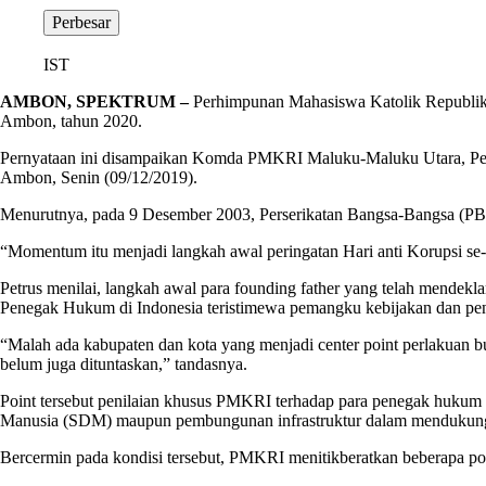
Perbesar
IST
AMBON, SPEKTRUM –
Perhimpunan Mahasiswa Katolik Republik
Ambon, tahun 2020.
Pernyataan ini disampaikan Komda PMKRI Maluku-Maluku Utara, Pe
Ambon, Senin (09/12/2019).
Menurutnya, pada 9 Desember 2003, Perserikatan Bangsa-Bangsa (P
“Momentum itu menjadi langkah awal peringatan Hari anti Korupsi
Petrus menilai, langkah awal para founding father yang telah mende
Penegak Hukum di Indonesia teristimewa pemangku kebijakan dan pe
“Malah ada kabupaten dan kota yang menjadi center point perlakuan bu
belum juga dituntaskan,” tandasnya.
Point tersebut penilaian khusus PMKRI terhadap para penegak huku
Manusia (SDM) maupun pembungunan infrastruktur dalam mendukung 
Bercermin pada kondisi tersebut, PMKRI menitikberatkan beberapa p