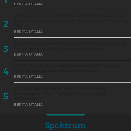
1
BERITA UTAMA
Warga Leihitu Minta Ranperda Masyarakat Adat
Jadi Jalan Keluar Sengketa Enam Dusun Tanjung
2
Sial
BERITA UTAMA
Kejati Maluku Sikat Korupsi Proyek Air Bersih di
3
Pulau Haruku, Lima Tersangka Ditahan
BERITA UTAMA
DPRD Maluku Dorong Ranperda Jadi Payung
4
Hukum Pengakuan Masyarakat Adat
BERITA UTAMA
Korupsi Rp18,9 Miliar di PT Dok Waiame
Terbongkar, Dua Pejabat Keuangan Jadi
5
Tersangka
BERITA UTAMA