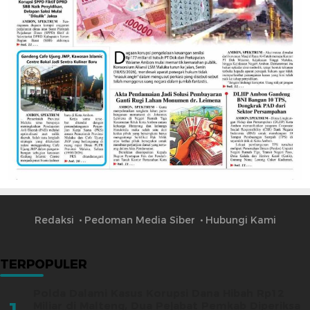
Redaksi
Pedoman Media Siber
Hubungi Kami
TERPOPULER
Polda Dalami Kasus Korupsi Dana Hibah Rp12
Miliar di Malteng, Dua Pejabat Pemkab Diperiksa