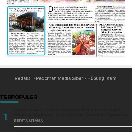
Redaksi
Pedoman Media Siber
Hubungi Kami
TERPOPULER
Polda Dalami Kasus Korupsi Dana Hibah Rp12
1
Miliar di Malteng, Dua Pejabat Pemkab Diperiksa
BERITA UTAMA