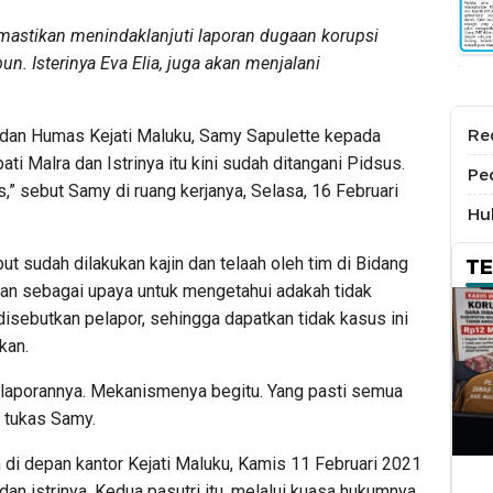
emastikan menindaklanjuti laporan dugaan korupsi
n. Isterinya Eva Elia, juga akan menjalani
Re
an Humas Kejati Maluku, Samy Sapulette kepada
ti Malra dan Istrinya itu kini sudah ditangani Pidsus.
Pe
s,” sebut Samy di ruang kerjanya, Selasa, 16 Februari
Hu
t sudah dilakukan kajin dan telaah oleh tim di Bidang
T
ukan sebagai upaya untuk mengetahui adakah tidak
isebutkan pelapor, sehingga dapatkan tidak kasus ini
kan.
uh laporannya. Mekanismenya begitu. Yang pasti semua
” tukas Samy.
di depan kantor Kejati Maluku, Kamis 11 Februari 2021
 dan istrinya. Kedua pasutri itu, melalui kuasa hukumnya,