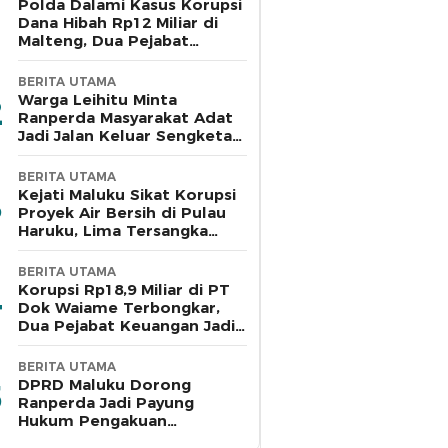
Polda Dalami Kasus Korupsi
Dana Hibah Rp12 Miliar di
Malteng, Dua Pejabat
Pemkab Diperiksa
BERITA UTAMA
Warga Leihitu Minta
Ranperda Masyarakat Adat
Jadi Jalan Keluar Sengketa
Enam Dusun Tanjung Sial
BERITA UTAMA
Kejati Maluku Sikat Korupsi
Proyek Air Bersih di Pulau
Haruku, Lima Tersangka
Ditahan
BERITA UTAMA
Korupsi Rp18,9 Miliar di PT
Dok Waiame Terbongkar,
Dua Pejabat Keuangan Jadi
Tersangka
BERITA UTAMA
DPRD Maluku Dorong
Ranperda Jadi Payung
Hukum Pengakuan
Masyarakat Adat