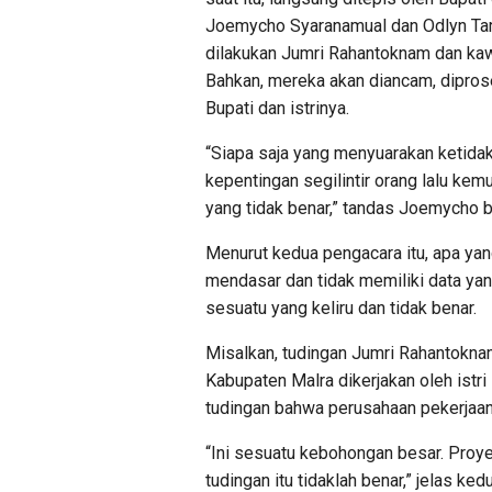
Joemycho Syaranamual dan Odlyn Ta
dilakukan Jumri Rahantoknam dan kaw
Bahkan, mereka akan diancam, dipros
Bupati dan istrinya.
“Siapa saja yang menyuarakan ketida
kepentingan segilintir orang lalu kem
yang tidak benar,” tandas Joemycho b
Menurut kedua pengacara itu, apa ya
mendasar dan tidak memiliki data ya
sesuatu yang keliru dan tidak benar.
Misalkan, tudingan Jumri Rahantoknam 
Kabupaten Malra dikerjakan oleh istri 
tudingan bahwa perusahaan pekerjaan ja
“Ini sesuatu kebohongan besar. Proyek
tudingan itu tidaklah benar,” jelas ke