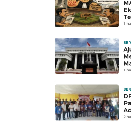
MA
Ek
Te
1 ha
BER
Aj
Me
M
1 ha
BER
DP
Pa
Ad
2 ha