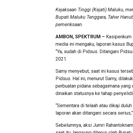
Kejaksaan Tinggi (Kejati) Maluku, m
Bupati Maluku Tenggara, Taher Hanubu
pemeriksaan.
AMBON, SPEKTRUM –
Kasipenkum d
media ini mengaku, laporan kasus Bupa
“Ya, sudah di Pidsus. Ditangani Pidsu
2021.
Samy menyebut, saat ini kasus tersebu
Pidsus. Hal ini, menurut Samy, dilak
perbuatan pidana sebagaimana yang d
dinaikan statusnya ke tahap penyelidi
“Sementara di telaah atau dikaji dul
laporan akan ditangani secara serius,
Sebelumnya, aksi Jumri Rahantoknam 
saat itu, langsung ditepis oleh Bupati