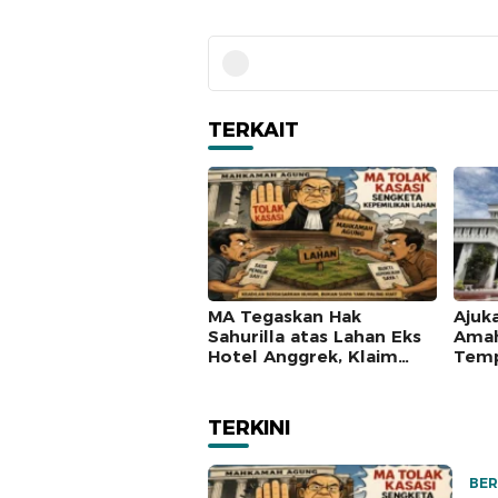
TERKAIT
MA Tegaskan Hak
Ajuk
Sahurilla atas Lahan Eks
Amah
Hotel Anggrek, Klaim
Temp
Lawan Terpatahkan
Mah
hingga Kasasi
TERKINI
BER