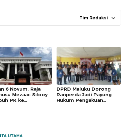
Tim Redaksi
an 6 Novum, Raja
DPRD Maluku Dorong
usu Mezaac Silooy
Ranperda Jadi Payung
uh PK ke
Hukum Pengakuan
kamah Agung
Masyarakat Adat
ITA UTAMA