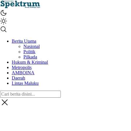
spektrumonline.com
Berita Utama
Nasional
Politik
Pilkada
Hukum & Kriminal
Metropolis
AMBOINA
Daerah
Lintas Maluku