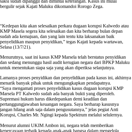
saksi sudah dipanggil dan dimintai keterangan. Kasus ini mulai
bergulir sejak Kajati Maluku dikomandoi Rorogo Zega.
Mantan
Kajati
Maluku,
“Kedepan kita akan selesaikan perkara dugaan korupsi Kalwedo atau
Rorogo
Zega
KMP Masela segera kita selesaikan dan kita berharap bulan depan
sudah ada kemajuan, dan yang lain tentu kita laksanakan baik
penyelidikan maupun penyidikan,” tegas Kajati kepada wartawan,
Selasa (13/7/21).
Menurutnya, saat ini kasus KMP Marsela telah berstatus penyidikan
dan sedang menunggu hasil audit kerugian negara dari BPKP Maluku
untuk menentukan siapa saja yang akan diperiksa selanjutnya.
Lamanya proses penyidikan dan penyelidikan pada kasus ini, akhirnya
menarik banyak pihak untuk mengungkapkan pendapatnya.
“Saya mengamati proses penyelidikan kasus dugaan korupsi KMP
Marsela PT Kalwedo sudah ada banyak bukti yang diperoleh.
Supremasi hukum harus dikedepankan demi keadilan dan
pertanggungjawaban keuangan negara. Saya berharap kasusnya
jangan hilang arah saja dalam pengusutannya,” jelas pegiat Anti
Korupsi, Charles Mr. Ngingi kepada Spektrum melalui selulernya.
Menurut alumni UKIM Ambon ini, negara telah memberikan
kepercayaan terbaik kepada anak-anak bangsa dalam mengelola