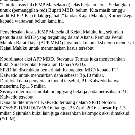
“Untuk kasus ini (KMP Marsela-red) jelas berjalan terus. Sedangkan
untuk (pemanggilan-red) Bupati MBD, belum. Kita masih tunggu
audit BPKP. Kita tidak gegabah,” tandas Kajati Maluku, Rorogo Zega
kepada wartawan belum lama ini.
Penyelesaian kasus KMP Marsela di Kejati Maluku ini, sejumlah
pemuda asal MBD yang tergabung dalam Aliansi Pemuda Peduli
Maluku Barat Daya (APP MBD) juga melakukan aksi demo mendesak
Kejati Maluku untuk menuntaskan kasus tersebut.
Koordinator aksi APP MBD, Stevanus Termas juga menyerahkan
bukti Surat Perintah Pencairan Dana (SP2D).
SP2D ini diserahkan pemerintah Kabupaten MBD kepada PT
Kalwedo untuk mencairkan dana sebesar Rp.10 miliar.
Dari total dana penyertaan modal tersebut, PT. Kalwedo hanya
menerima Rp.1,5 miliar.
Sisanya diterima sejumlah orang yang bekerja pada perusahaan PT.
Kalwedo tersebut.
Dana itu diterima PT Kalwedo tertuang dalam SP2D Nomor:
0776/SP2D/BUDl/IV/2016, tanggal 25 April 2016 sebesar Rp.1,5
miliar. Sejumlah bukti lain juga diserahkan kelompok aksi dimaksud.
(*/TIM)