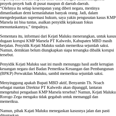
proyek-proyek baik di pusat maupun di daerah-daerah.
“Olehnya itu setiap kesempatan yang diberi negara, mestinya
dimanfaatkan demi kemaslahatan banyak orang. Jadi, dalam
mengedepankan supremasi hukum, saya yakin pengusutan kasus KMP
Marsela ini bisa tuntas, asalkan penyidik kejaksaan fokus
menuntaskannya,” timpalnya.
Sementara itu, informasi dari Kejati Maluku menerangkan, untuk kasus
dugaan korupsi KMP Marsela PT Kalwedo, Kabupaten MBD masih
berjalan. Penyidik Kejati Maluku sudah memeriksa sejumlah saksi.
Namun, demikian belum diungkapkan siapa tersangka dibalik korupsi
tersebut.
Penyidik Kejati Maluku saat ini masih menunggu hasil audit kerugian
keuangan negara dari Badan Pemeriksa Keuangan dan Pembangunan
(BPKP) Perwakilan Maluku, sambil memeriksa sejumlah saksi.
Menyinggung apakah Bupati MBD aktif, Benyamin Th. Noach
sebagai mantan Direktur PT Kalwedo akan dipanggil, lantaran
mengetahui pengadaan KMP Marsela tersebut? Namun, Kejati Maluku
Rorogo Zega mengaku tidak gegabah untuk memanggil dan
memeriksa.
Namun, pihak Kajati Maluku menegaskan kasusnya jalan dan pasti
dituntaskan.