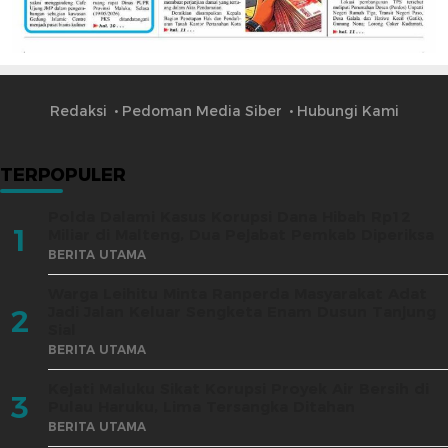
Redaksi
Pedoman Media Siber
Hubungi Kami
TERPOPULER
Polda Dalami Kasus Korupsi Dana Hibah Rp12
1
Miliar di Malteng, Dua Pejabat Pemkab Diperiksa
BERITA UTAMA
Warga Leihitu Minta Ranperda Masyarakat Adat
Jadi Jalan Keluar Sengketa Enam Dusun Tanjung
2
Sial
BERITA UTAMA
Kejati Maluku Sikat Korupsi Proyek Air Bersih di
3
Pulau Haruku, Lima Tersangka Ditahan
BERITA UTAMA