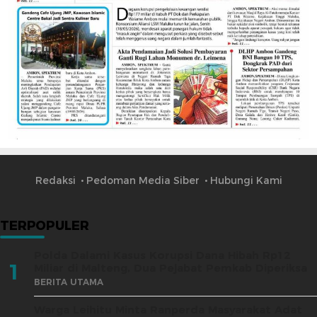
Redaksi
Pedoman Media Siber
Hubungi Kami
TERPOPULER
Polda Dalami Kasus Korupsi Dana Hibah Rp12
1
Miliar di Malteng, Dua Pejabat Pemkab Diperiksa
BERITA UTAMA
Warga Leihitu Minta Ranperda Masyarakat Adat