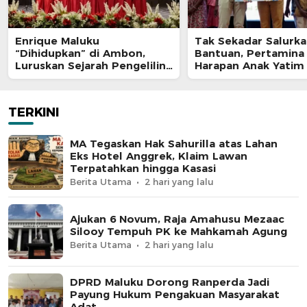
Enrique Maluku
Tak Sekadar Salurk
“Dihidupkan” di Ambon,
Bantuan, Pertamina
Luruskan Sejarah Pengeliling
Harapan Anak Yatim
Bumi Pertama Adalah Putra
Program Pertamina
Nusantara
TERKINI
MA Tegaskan Hak Sahurilla atas Lahan
Eks Hotel Anggrek, Klaim Lawan
Terpatahkan hingga Kasasi
Berita Utama
2 hari yang lalu
Ajukan 6 Novum, Raja Amahusu Mezaac
Silooy Tempuh PK ke Mahkamah Agung
Berita Utama
2 hari yang lalu
DPRD Maluku Dorong Ranperda Jadi
Payung Hukum Pengakuan Masyarakat
Adat