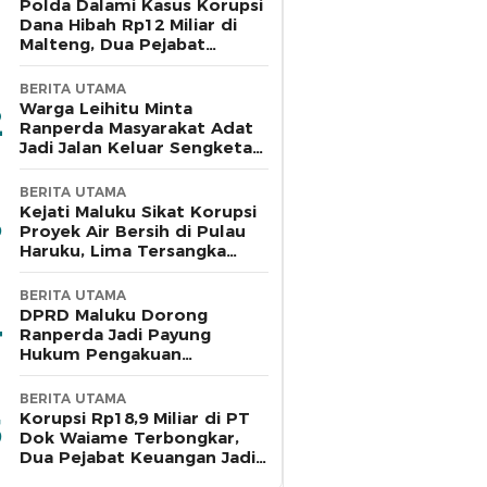
Polda Dalami Kasus Korupsi
Dana Hibah Rp12 Miliar di
Malteng, Dua Pejabat
Pemkab Diperiksa
BERITA UTAMA
Warga Leihitu Minta
Ranperda Masyarakat Adat
Jadi Jalan Keluar Sengketa
Enam Dusun Tanjung Sial
BERITA UTAMA
Kejati Maluku Sikat Korupsi
Proyek Air Bersih di Pulau
Haruku, Lima Tersangka
Ditahan
BERITA UTAMA
DPRD Maluku Dorong
Ranperda Jadi Payung
Hukum Pengakuan
Masyarakat Adat
BERITA UTAMA
Korupsi Rp18,9 Miliar di PT
Dok Waiame Terbongkar,
Dua Pejabat Keuangan Jadi
Tersangka