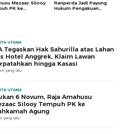
usu Mezaac Silooy
Ranperda Jadi Payung
uh PK ke
Hukum Pengakuan
kamah Agung
Masyarakat Adat
ITA UTAMA
 Tegaskan Hak Sahurilla atas Lahan
s Hotel Anggrek, Klaim Lawan
rpatahkan hingga Kasasi
am yang lalu
ITA UTAMA
ukan 6 Novum, Raja Amahusu
zaac Silooy Tempuh PK ke
ahkamah Agung
ri yang lalu