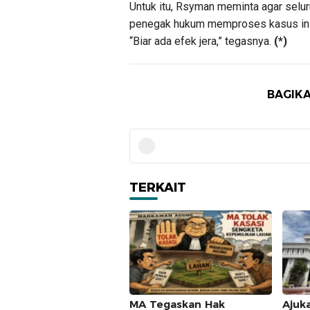
Untuk itu, Rsyman meminta agar selur
penegak hukum memproses kasus ini h
“Biar ada efek jera,” tegasnya.
(*)
BAGIKA
TERKAIT
MA Tegaskan Hak
Ajuk