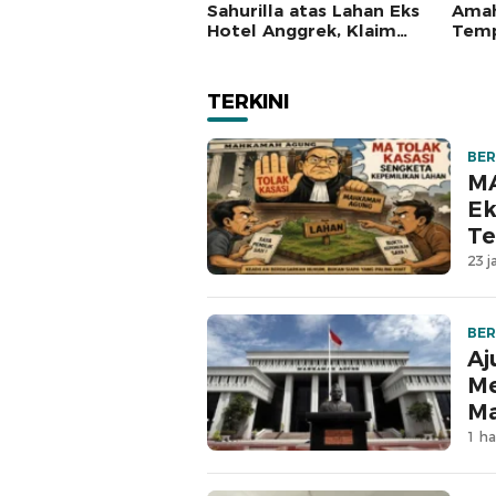
Sahurilla atas Lahan Eks
Amah
Hotel Anggrek, Klaim
Temp
Lawan Terpatahkan
Mah
hingga Kasasi
TERKINI
BER
MA
Ek
Te
23 j
BER
Aj
Me
M
1 ha