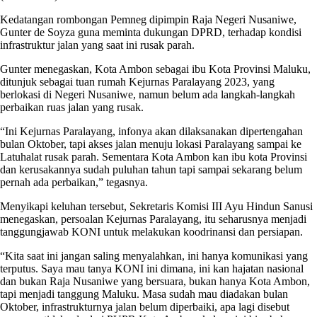
Kedatangan rombongan Pemneg dipimpin Raja Negeri Nusaniwe,
Gunter de Soyza guna meminta dukungan DPRD, terhadap kondisi
infrastruktur jalan yang saat ini rusak parah.
Gunter menegaskan, Kota Ambon sebagai ibu Kota Provinsi Maluku,
ditunjuk sebagai tuan rumah Kejurnas Paralayang 2023, yang
berlokasi di Negeri Nusaniwe, namun belum ada langkah-langkah
perbaikan ruas jalan yang rusak.
“Ini Kejurnas Paralayang, infonya akan dilaksanakan dipertengahan
bulan Oktober, tapi akses jalan menuju lokasi Paralayang sampai ke
Latuhalat rusak parah. Sementara Kota Ambon kan ibu kota Provinsi
dan kerusakannya sudah puluhan tahun tapi sampai sekarang belum
pernah ada perbaikan,” tegasnya.
Menyikapi keluhan tersebut, Sekretaris Komisi III Ayu Hindun Sanusi
menegaskan, persoalan Kejurnas Paralayang, itu seharusnya menjadi
tanggungjawab KONI untuk melakukan koodrinansi dan persiapan.
“Kita saat ini jangan saling menyalahkan, ini hanya komunikasi yang
terputus. Saya mau tanya KONI ini dimana, ini kan hajatan nasional
dan bukan Raja Nusaniwe yang bersuara, bukan hanya Kota Ambon,
tapi menjadi tanggung Maluku. Masa sudah mau diadakan bulan
Oktober, infrastrukturnya jalan belum diperbaiki, apa lagi disebut