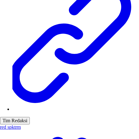
Tim Redaksi
red spktrm