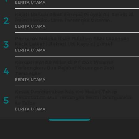
BERITA UTAMA
Kejati Maluku Sikat Korupsi Proyek Air Bersih di
2
Pulau Haruku, Lima Tersangka Ditahan
BERITA UTAMA
Pemprov Maluku Bidik Puluhan Ribu Lapangan
3
Kerja Lewat Hilirisasi Ubi Kayu di Bursel
BERITA UTAMA
Korupsi Rp18,9 Miliar di PT Dok Waiame
Terbongkar, Dua Pejabat Keuangan Jadi
4
Tersangka
BERITA UTAMA
Kasus Pembunuhan Nus Kei Masuk Tahap
Penuntutan, Dua Tersangka Resmi Dilimpahkan
5
ke Jaksa
BERITA UTAMA