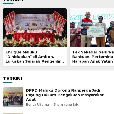
Enrique Maluku
Tak Sekadar Salurk
“Dihidupkan” di Ambon,
Bantuan, Pertamina
Luruskan Sejarah Pengeliling
Harapan Anak Yatim
Bumi Pertama Adalah Putra
Program Pertamina
Nusantara
TERKINI
DPRD Maluku Dorong Ranperda Jadi
Payung Hukum Pengakuan Masyarakat
Adat
Berita Utama
3 jam yang lalu