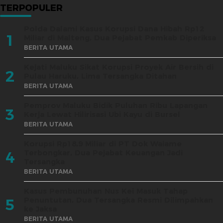
TERPOPULER
Polda Dalami Kasus Korupsi Dana Hibah Rp12
1
Miliar di Malteng, Dua Pejabat Pemkab Diperiksa
BERITA UTAMA
Kejati Maluku Sikat Korupsi Proyek Air Bersih di
2
Pulau Haruku, Lima Tersangka Ditahan
BERITA UTAMA
Pemprov Maluku Bidik Puluhan Ribu Lapangan
3
Kerja Lewat Hilirisasi Ubi Kayu di Bursel
BERITA UTAMA
Korupsi Rp18,9 Miliar di PT Dok Waiame
Terbongkar, Dua Pejabat Keuangan Jadi
4
Tersangka
BERITA UTAMA
Kasus Pembunuhan Nus Kei Masuk Tahap
Penuntutan, Dua Tersangka Resmi Dilimpahkan
5
ke Jaksa
BERITA UTAMA