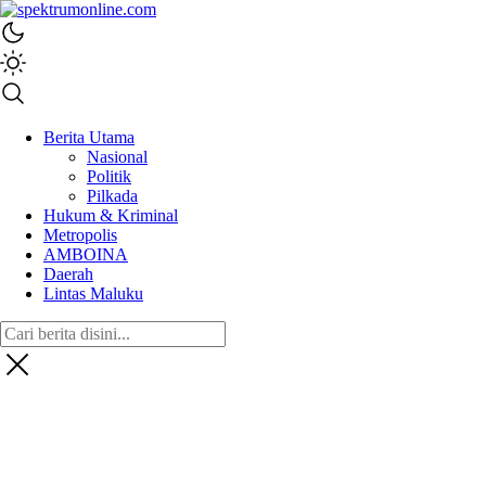
spektrumonline.com
Berita Utama
Nasional
Politik
Pilkada
Hukum & Kriminal
Metropolis
AMBOINA
Daerah
Lintas Maluku