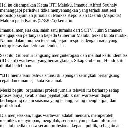
Hal itu disampaikan Ketua IJTI Maluku, Imanuel Alfred Souhaly
menanggapi peristiwa tidka menyenangkan yang terjadi saat sesi
doorstop sejumlah jurnalis di Markas Kepolisian Daerah (Mapolda)
Maluku pada Kamis (5/3/2025) kemarin.
Imanuel menjelaskan, salah satu jurnalis dari SCTV, Juhri Samaneri
mengajukan pertanyaan kepada Gubernur Maluku terkait kuota mudik.
Namun dalam momen tersebut, terjadi respons dengan nada yang
cukup keras dan terkesan tendensius.
Saat itu, Gubernur langsung menginterogasi dan melihat kartu identitas
(ID Card) wartawan yang bersangkutan. Sikap Gubernur Hendrik itu
dinilai berlebihan.
“IJTI memahami bahwa situasi di lapangan seringkali berlangsung
cepat dan dinamis,” kata Emanual.
Meski begitu, organisasi profesi jurnalis televisi itu berharap setiap
proses tanya jawab antara pejabat publik dan wartawan dapat
berlangsung dalam suasana yang tenang, saling menghargai, dan
profesional.
Dia menjelaskan, tugas wartawan adalah mencari, memperoleh,
memiliki, menyimpan, mengolah, serta menyampaikan informasi
melalui media massa secara profesional kepada publik, sebagaimana