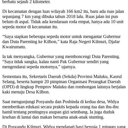
berbatu sejauh 2 kilometer.
Di kecamatan dengan luas wilayah 166 km2 itu, baru ada ruas jalan
sepanjang 7 km yang dibuka tahun 2018 lalu. Ruas jalan ini pun
belum di aspal. Tidak ada kendaraan roda empat, hanya ada 10 unit
sepeda motor di kecamatan itu.
“Saya siapkan beberapa sepeda motor untuk mengantar Gubernur
dan Duta Parenting ke Kilbon,” kata Raja Negeri Kilmuri, Djafar
Kwairumatu.
Ia tak menyangka, Gubernur yang memboncengi Duta Parenting.
“Saya tidak sangka, kalau nanti Pak Gubernur sendiri yang
mengendarai sepeda motornya,” ujarnya.
Sementara itu, Sekretaris Daerah (Sekda) Provinsi Maluku, Kasrul
Selang, beserta hampir 20 pimpinan Organisasi Perangkat Daerah
(OPD) di lingkup Pemprov Maluku dan rombongan lainnya berjalan
kaki menuju Desa Kilbon.
Saat mengunjungi Posyandu dan Posbinda di kedua desa, Widya
memberikan edukasi secara praktis kepada orang tua dan ibu-ibu
hamil tentang pentingnya asupan gizi seimbang. Ia juga duduk
lesehan di lantai dan makan bersama anak-anak stunting.
Di Posyandu Kilmuri, Widya mendapati bayi berusia 1 minggu yang