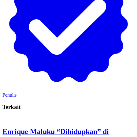
Penulis
Terkait
Enrique Maluku “Dihidupkan” di