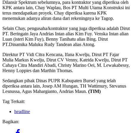
Dilansir Spektrum sebelumnya, para kontraktor yang diperiksa oleh
KPK antara lain, Chay Waplau, Bos PT Multi Utama Konstruksi ini
terus mendapatkan proyek. Chay diperiksa karena KPK
menemukan adanya aliran dana dari rekeningnya ke Tagop.
Selain Chay, pengusaha/kontraktor yang juga diperiksa adalah Dirut
PT. Beringain Jaya Andrias Intan alias Kim Fuy. Venska Intan alian
Luan (isteri Kim Fuy), Benny Tanihatu alias Bing. Dirut
PT.Dinamika Maluku Rudy Tandean alias Atong.
Direktur PT Vidi Citra Kencana, Ifana Kwelju, Dirut PT Fajar
Mulia Markus Kwelju, Dirut CV Venny, Katrida Kwelju, Dirut PT
Cahaya Citra Mandiri Abadi, Christy Marino Oei, M. Lewakabessy,
Henny Loppies dan Marthin Thomas.
Sedangkan pihak Dinas PUPR Kabupaten Bursel yang telah
diperiksa antara lain, Josep AM Hungan, TH Wattimury, Stevanus
Lesnussa, Agus Mahargianto, Andrias Maun.
(TIM)
Tag Terkait:
headline
Bagikan: