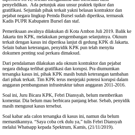
penyelidikan. Ada petunjuk atau unsur praktek tipikor dan
gratifikasi. Sejumlah pihak terkait yakni belasan kontraktor dan
pejabat negara lingkup Pemda Bursel sudah diperiksa, termasuk
Kadis PUPR Kabupaten Bursel dan staf.
Pemeriksaan awalnya dilakukan di Kota Ambon Juli 2019. Balik ke
Jakarta tim KPK, melakukan pengembangan selanjutnya. Oknum
terkait dengan kasus ini diperiksa lanjut di gedung KPK di Jakarta.
Selain bahan keterangan, penyidik KPK pun telah menyita
dokumen penting soal perkara dimaksud.
Dari pendalaman dilakukan ada oknum kontraktor dan pejabat
negara diduga terlibat gratifikasi dan korupsi. Pra diumumkan
tersangka kasus ini, pihak KPK masih butuh keterangan tambahan
dari pihak terkait. Tim KPK terus menjejaki potensi korupsi dalam
anggaran pembangunan infrastruktur tahun anggaran 2011-2016.
Soal ini, Juru Bicara KPK, Febri Diansyah, belum memberikan
komentar. Dia belum mau berbicara panjang lebar. Sebab, penyidik
masih mengusut kasus tersebut.
Soal kabar ada calon tersangka di kasus ini, namun dia belum
memastikannya. “Saya coba cek dulu ya,” tulis Febri Diansyah
melalui Whatsapp kepada Spektrum, Kamis, (21/11/2019).