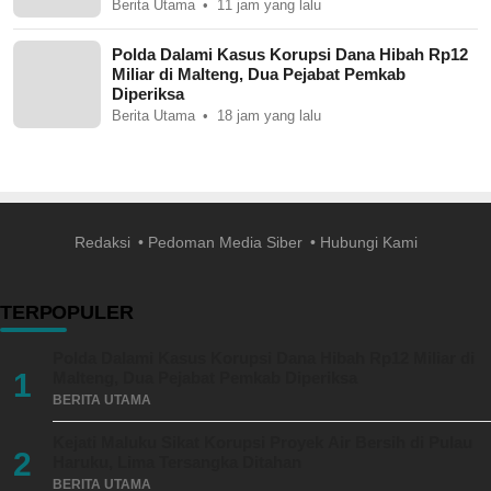
Berita Utama
11 jam yang lalu
Polda Dalami Kasus Korupsi Dana Hibah Rp12
Miliar di Malteng, Dua Pejabat Pemkab
Diperiksa
Berita Utama
18 jam yang lalu
Redaksi
Pedoman Media Siber
Hubungi Kami
TERPOPULER
Polda Dalami Kasus Korupsi Dana Hibah Rp12 Miliar di
1
Malteng, Dua Pejabat Pemkab Diperiksa
BERITA UTAMA
Kejati Maluku Sikat Korupsi Proyek Air Bersih di Pulau
2
Haruku, Lima Tersangka Ditahan
BERITA UTAMA