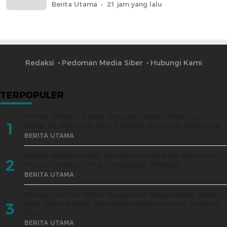
Berita Utama
21 jam yang lalu
Redaksi
Pedoman Media Siber
Hubungi Kami
TERPOPULER
Polda Dalami Kasus Korupsi Dana Hibah Rp12
1
Miliar di Malteng, Dua Pejabat Pemkab Diperiksa
BERITA UTAMA
Kejati Maluku Sikat Korupsi Proyek Air Bersih di
2
Pulau Haruku, Lima Tersangka Ditahan
BERITA UTAMA
Warga Leihitu Minta Ranperda Masyarakat Adat
Jadi Jalan Keluar Sengketa Enam Dusun Tanjung
3
Sial
BERITA UTAMA