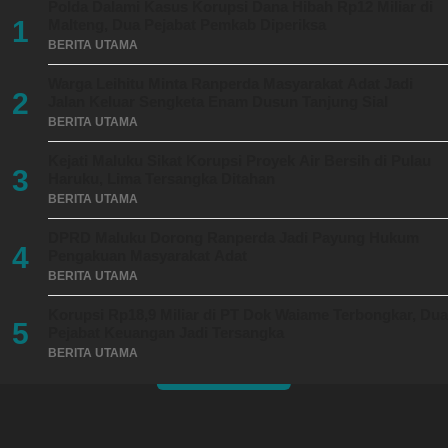
Polda Dalami Kasus Korupsi Dana Hibah Rp12 Miliar di
1
Malteng, Dua Pejabat Pemkab Diperiksa
BERITA UTAMA
Warga Leihitu Minta Ranperda Masyarakat Adat Jadi
2
Jalan Keluar Sengketa Enam Dusun Tanjung Sial
BERITA UTAMA
Kejati Maluku Sikat Korupsi Proyek Air Bersih di Pulau
3
Haruku, Lima Tersangka Ditahan
BERITA UTAMA
DPRD Maluku Dorong Ranperda Jadi Payung Hukum
4
Pengakuan Masyarakat Adat
BERITA UTAMA
Korupsi Rp18,9 Miliar di PT Dok Waiame Terbongkar, Dua
5
Pejabat Keuangan Jadi Tersangka
BERITA UTAMA