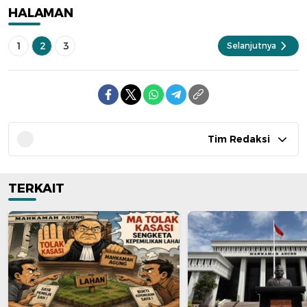
HALAMAN
1
2
3
Selanjutnya
Tim Redaksi
TERKAIT