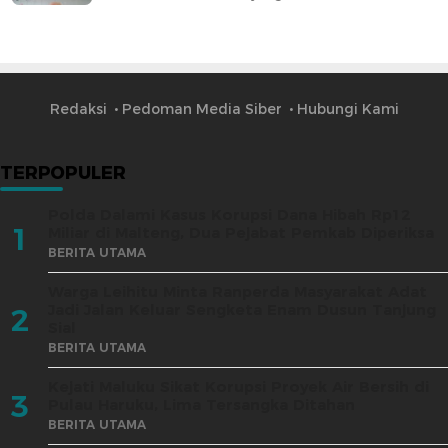
Redaksi
Pedoman Media Siber
Hubungi Kami
TERPOPULER
Polda Dalami Kasus Korupsi Dana Hibah Rp12
1
Miliar di Malteng, Dua Pejabat Pemkab Diperiksa
BERITA UTAMA
Warga Leihitu Minta Ranperda Masyarakat Adat
Jadi Jalan Keluar Sengketa Enam Dusun Tanjung
2
Sial
BERITA UTAMA
Kejati Maluku Sikat Korupsi Proyek Air Bersih di
3
Pulau Haruku, Lima Tersangka Ditahan
BERITA UTAMA