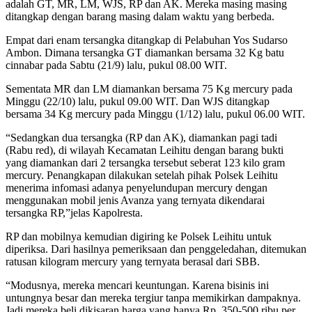
adalah GT, MR, LM, WJS, RP dan AK. Mereka masing masing
ditangkap dengan barang masing dalam waktu yang berbeda.
Empat dari enam tersangka ditangkap di Pelabuhan Yos Sudarso
Ambon. Dimana tersangka GT diamankan bersama 32 Kg batu
cinnabar pada Sabtu (21/9) lalu, pukul 08.00 WIT.
Sementata MR dan LM diamankan bersama 75 Kg mercury pada
Minggu (22/10) lalu, pukul 09.00 WIT. Dan WJS ditangkap
bersama 34 Kg mercury pada Minggu (1/12) lalu, pukul 06.00 WIT.
“Sedangkan dua tersangka (RP dan AK), diamankan pagi tadi
(Rabu red), di wilayah Kecamatan Leihitu dengan barang bukti
yang diamankan dari 2 tersangka tersebut seberat 123 kilo gram
mercury. Penangkapan dilakukan setelah pihak Polsek Leihitu
menerima infomasi adanya penyelundupan mercury dengan
menggunakan mobil jenis Avanza yang ternyata dikendarai
tersangka RP,”jelas Kapolresta.
RP dan mobilnya kemudian digiring ke Polsek Leihitu untuk
diperiksa. Dari hasilnya pemeriksaan dan penggeledahan, ditemukan
ratusan kilogram mercury yang ternyata berasal dari SBB.
“Modusnya, mereka mencari keuntungan. Karena bisinis ini
untungnya besar dan mereka tergiur tanpa memikirkan dampaknya.
Jadi mereka beli dikisaran harga yang hanya Rp. 350-500 ribu per