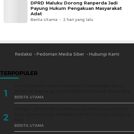
DPRD Maluku Dorong Ranperda Jadi
Payung Hukum Pengakuan Masyarakat
Adat
Berita Utama
2 hari yang lalu
Redaksi
Pedoman Media Siber
Hubungi Kami
TERPOPULER
Polda Dalami Kasus Korupsi Dana Hibah Rp12
1
Miliar di Malteng, Dua Pejabat Pemkab Diperiksa
BERITA UTAMA
Warga Leihitu Minta Ranperda Masyarakat Adat
Jadi Jalan Keluar Sengketa Enam Dusun Tanjung
2
Sial
BERITA UTAMA