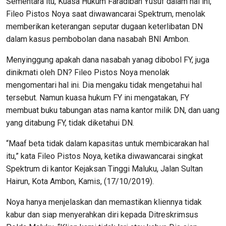
Sementara itu, Kuasa Hukum Faradibah Yusuf dalam hal ini,
Fileo Pistos Noya saat diwawancarai Spektrum, menolak
memberikan keterangan seputar dugaan keterlibatan DN
dalam kasus pembobolan dana nasabah BNI Ambon.
Menyinggung apakah dana nasabah yanag dibobol FY, juga
dinikmati oleh DN? Fileo Pistos Noya menolak
mengomentari hal ini. Dia mengaku tidak mengetahui hal
tersebut. Namun kuasa hukum FY ini mengatakan, FY
membuat buku tabungan atas nama kantor milik DN, dan uang
yang ditabung FY, tidak diketahui DN.
“Maaf beta tidak dalam kapasitas untuk membicarakan hal
itu,” kata Fileo Pistos Noya, ketika diwawancarai singkat
Spektrum di kantor Kejaksan Tinggi Maluku, Jalan Sultan
Hairun, Kota Ambon, Kamis, (17/10/2019).
Noya hanya menjelaskan dan memastikan kliennya tidak
kabur dan siap menyerahkan diri kepada Ditreskrimsus