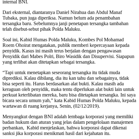
internal BNI.
Dari eksternal, diantaranya Daniel Nirahua dan Abdul Manaf
Tubaka, pun juga diperiksa. Namun belum ada penambahan
tersangka baru. Sebelumnya janji penetapan tersangka tambahan
telah disebut-sebut pihak Polda Maluku.
Soal ini, Kabid Humas Polda Maluku, Kombes Pol Mohamad
Roem Ohoirat mengatakan, publik memberi kepercayaan kepada
penyidik. Kasus ini masih terus berjalan dengan pengawasan
Penyidik dari Mabes Polri, Biro Wasidik dan Disupervisi. Siapapun
yang terlibat akan ditetapkan sebagai tersangka.
“Tapi untuk menetapkan seseorang tersangka itu tidak muda
diprediksi. Kalau dibilang, dia itu kan tahu dan sebagainya, tidak
bisa seperti itu. Harus berdasarkan alat bukti. Kalau masih ada
keraguan oleh penyidik, maka tentu diperlukan alat bukti lain untuk
perkuat keterlibatan mereka, baru bisa ditetapkan tersangka. Ini saya
bicara secara umum yah,” kata Kabid Humas Polda Maluku, kepada
wartawan di ruang kerjanya, Senin, (02/12/2019).
Menyangkut dengan BNI adalah lembaga korporasi yang memiliki
badan hukum dan aturan yang jelas dalam pengelolaan manajemen
perbankan, Kabid menjelaskan, bahwa korporasi dapat dikenai
sanksi jika korporasi menikmati hasil dari kejahatan itu.