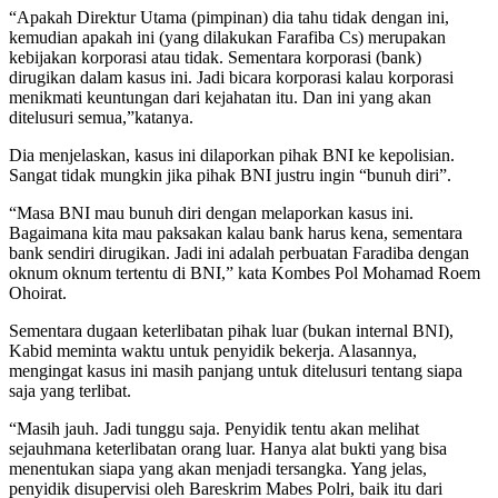
“Apakah Direktur Utama (pimpinan) dia tahu tidak dengan ini,
kemudian apakah ini (yang dilakukan Farafiba Cs) merupakan
kebijakan korporasi atau tidak. Sementara korporasi (bank)
dirugikan dalam kasus ini. Jadi bicara korporasi kalau korporasi
menikmati keuntungan dari kejahatan itu. Dan ini yang akan
ditelusuri semua,”katanya.
Dia menjelaskan, kasus ini dilaporkan pihak BNI ke kepolisian.
Sangat tidak mungkin jika pihak BNI justru ingin “bunuh diri”.
“Masa BNI mau bunuh diri dengan melaporkan kasus ini.
Bagaimana kita mau paksakan kalau bank harus kena, sementara
bank sendiri dirugikan. Jadi ini adalah perbuatan Faradiba dengan
oknum oknum tertentu di BNI,” kata Kombes Pol Mohamad Roem
Ohoirat.
Sementara dugaan keterlibatan pihak luar (bukan internal BNI),
Kabid meminta waktu untuk penyidik bekerja. Alasannya,
mengingat kasus ini masih panjang untuk ditelusuri tentang siapa
saja yang terlibat.
“Masih jauh. Jadi tunggu saja. Penyidik tentu akan melihat
sejauhmana keterlibatan orang luar. Hanya alat bukti yang bisa
menentukan siapa yang akan menjadi tersangka. Yang jelas,
penyidik disupervisi oleh Bareskrim Mabes Polri, baik itu dari