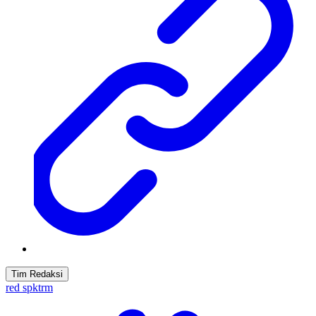
Tim Redaksi
red spktrm