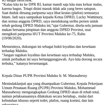
RI sangat mencolok.
“Kalau kita ke ke DPR RI, kamar mandi saja kita mau keluar malas,
karena bagus. Tetapi disini masuk tidak ada yang beres satupun.
Saat duduk diruang paripurna saya lihat keatas (plafon) semuanya
hitam. Jadi saya sampaikan kepada Ketua DPRD, Lucky Wattimury,
dan semua anggota DPRD, saya mendukung seribu persen untuk
rehab gedung DPRD Maluku ini,”ujar Gubernur, disela-sela jamuan
makan bersama pimpinan dan anggota DPRD Provinsi, usai
mengikuti paripurna HUT Provinsi Maluku ke-75, Rabu
(19/08/2020).
Menurutnya, dukungan ini sebagai bukti loyalitas dan kesetiaan
terhadap Maluku.
“Jangan ragukan loyalitas dan kesetiaan saya terhadap Maluku,
untuk perbaikan ini saya bertanggungjawab. Ayo kita dorong secara
terbuka,” katanya bersemangat.
Kepala Dinas PUPR Provinsi Maluku Ir. M. Marasabessy
Menindaklanjuti apa yang disampaikan Gubernur, Kepala Pekerjaan
Umum Penataan Ruang (PUPR) Provinsi Maluku, Mohammad
Marasabessy mengungkapkan Gedung DPRD akan di rehab total,
namun pelaksanaannya dilakukan secara bertahap., mulai dari
kebutuhan khusus seperti toilet, plafon, ruang komisi, dan lain
sebagainya.