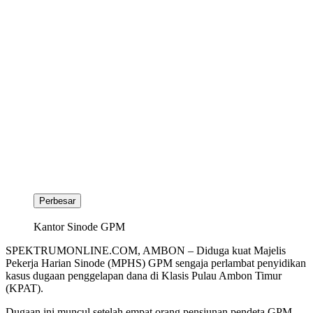
Perbesar
Kantor Sinode GPM
SPEKTRUMONLINE.COM, AMBON – Diduga kuat Majelis
Pekerja Harian Sinode (MPHS) GPM sengaja perlambat penyidikan
kasus dugaan penggelapan dana di Klasis Pulau Ambon Timur
(KPAT).
Dugaan ini muncul setelah empat orang pensiunan pendeta GPM