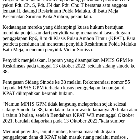
yakni Pdt. Ch. S, Pdt. JN dan Pdt. Chr. T bersama satu anggota
jemaat JL datangi Reskrimum Polda Maluku, di Batu Meja
Kecamatan Sirimau Kota Ambon, pekan lalu.
Kedatangan mereka yang didampingi kuasa hukum bertujuan
meminta penjelasan dari penyidik yang menangani kasus dugaan
penggelapan Rp6, 8 m di Klasis Pulau Ambon Timur (KPAT). Para
pendeta pensiunan ini menemui penyidik Reskrimum Polda Maluku
Batu Meja, menemui penyidik Victor Souissa.
Penyidik menjelaskan, laporan yang disampaikan MPHS GPM ke
Reskrimsus pada tanggal 13 oktober 2022, setelah sidang sinode ke
38.
Penugasan Sidang Sinode ke 38 melalui Rekomendasi nomor 55
kepada MPHS GPM terhadap kasus penggelapan keuangan di
KPAT dilimpahkan keranah hukum.
“Namun MPHS GPM tidak langsung melaporkan sejak selesai
sidang Sinode ke 38, tapi dalam kurun waktu lamanya 20 bulan atau
1 tahun 8 bulan, setelah Bendahara KPAT WR meninggal Oktober
2021, barulah dilaporkan pada 13 Oktober 2022,”kata sumber.
Menurut penyidik, lanjut sumber, karena masalah dugaan
penggelapan dana di KPAT telah masuk ruang melalui medsos ,