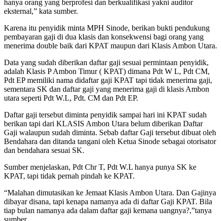
hanya orang yang berprofesi dan berkualifikasi yakni auditor
eksternal,” kata sumber.
Karena itu penyidik minta MPH Sinode, berikan bukti pendukung
pembayaran gaji di dua klasis dan konsekwensi bagi orang yang
menerima double baik dari KPAT maupun dari Klasis Ambon Utara.
Data yang sudah diberikan daftar gaji sesuai permintaan penyidik,
adalah Klasis P Ambon Timur ( KPAT) dimana Pdt W L, Pdt CM,
Pdt EP memiliki nama didaftar gaji KPAT tapi tidak menerima gaji,
sementara SK dan daftar gaji yang menerima gaji di klasis Ambon
utara seperti Pdt W.L, Pdt. CM dan Pdt EP.
Daftar gaji tersebut diminta penyidik sampai hari ini KPAT sudah
berikan tapi dari KLASIS Ambon Utara belum diberikan Daftar
Gaji walaupun sudah diminta. Sebab daftar Gaji tersebut dibuat oleh
Bendahara dan ditanda tangani oleh Ketua Sinode sebagai otorisator
dan bendahara sesuai SK.
Sumber menjelaskan, Pdt Chr T, Pdt W.L hanya punya SK ke
KPAT, tapi tidak pernah pindah ke KPAT.
“Malahan dimutasikan ke Jemaat Klasis Ambon Utara. Dan Gajinya
dibayar disana, tapi kenapa namanya ada di daftar Gaji KPAT. Bila
tiap bulan namanya ada dalam daftar gaji kemana uangnya?,”tanya
sumber.