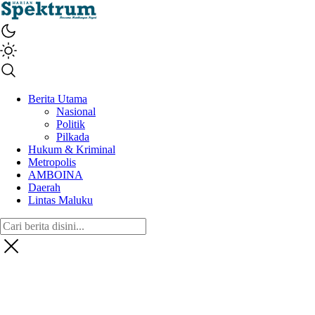
spektrumonline.com
Berita Utama
Nasional
Politik
Pilkada
Hukum & Kriminal
Metropolis
AMBOINA
Daerah
Lintas Maluku