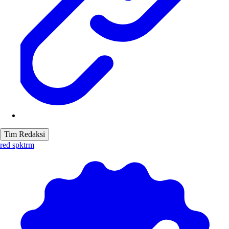
Tim Redaksi
red spktrm