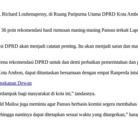
on, Richard Louhenapessy, di Ruang Paripurna Utama DPRD Kota Amb
36 poin rekomendasi hasil rumusan masing-masing Pansus terkait L
dasi DPRD akan menjadi catatan penting. Itu akan menjadi saran dan m
karena rekomendasi DPRD untuk dan demi perbaikan pemerintahan dan pel
Kota Ambon, dapat dituntaskan bersamaan dengan empat Ranperda inis
lengkapan Dewan
rdampak bagi masyarakat di kota ini,” tandasnya.
 Mailoa juga meminta agar Pansus berbasis komisi segera membahas
ingga nantinya dapat ditetapkan sesuai waktu yang ditargetkan,” har