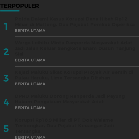
TERPOPULER
Polda Dalami Kasus Korupsi Dana Hibah Rp12
1
Miliar di Malteng, Dua Pejabat Pemkab Diperiksa
BERITA UTAMA
Warga Leihitu Minta Ranperda Masyarakat Adat
Jadi Jalan Keluar Sengketa Enam Dusun Tanjung
2
Sial
BERITA UTAMA
Kejati Maluku Sikat Korupsi Proyek Air Bersih di
3
Pulau Haruku, Lima Tersangka Ditahan
BERITA UTAMA
DPRD Maluku Dorong Ranperda Jadi Payung
4
Hukum Pengakuan Masyarakat Adat
BERITA UTAMA
Korupsi Rp18,9 Miliar di PT Dok Waiame
Terbongkar, Dua Pejabat Keuangan Jadi
5
Tersangka
BERITA UTAMA