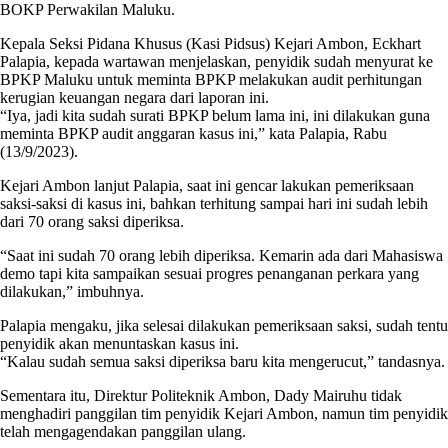
BOKP Perwakilan Maluku.
Kepala Seksi Pidana Khusus (Kasi Pidsus) Kejari Ambon, Eckhart
Palapia, kepada wartawan menjelaskan, penyidik sudah menyurat ke
BPKP Maluku untuk meminta BPKP melakukan audit perhitungan
kerugian keuangan negara dari laporan ini.
“Iya, jadi kita sudah surati BPKP belum lama ini, ini dilakukan guna
meminta BPKP audit anggaran kasus ini,” kata Palapia, Rabu
(13/9/2023).
Kejari Ambon lanjut Palapia, saat ini gencar lakukan pemeriksaan
saksi-saksi di kasus ini, bahkan terhitung sampai hari ini sudah lebih
dari 70 orang saksi diperiksa.
“Saat ini sudah 70 orang lebih diperiksa. Kemarin ada dari Mahasiswa
demo tapi kita sampaikan sesuai progres penanganan perkara yang
dilakukan,” imbuhnya.
Palapia mengaku, jika selesai dilakukan pemeriksaan saksi, sudah tentu
penyidik akan menuntaskan kasus ini.
“Kalau sudah semua saksi diperiksa baru kita mengerucut,” tandasnya.
Sementara itu, Direktur Politeknik Ambon, Dady Mairuhu tidak
menghadiri panggilan tim penyidik Kejari Ambon, namun tim penyidik
telah mengagendakan panggilan ulang.