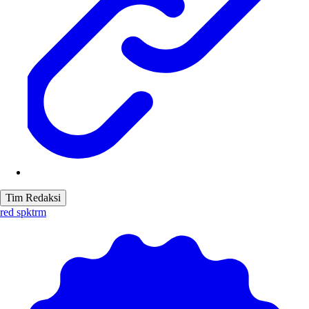
Tim Redaksi
red spktrm