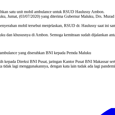
an satu unit mobil ambulance untuk RSUD Haulussy Ambon.
uku, Jumat, (03/07/2020) yang diterima Gubernur Maluku, Drs. Murad 
erahan mobil tersebut menjelaskan, RSUD dr. Haulussy saat ini sa
uku dan khususnya di Ambon. Semoga kemitraan sudah dijalankan antar
l ambulance yang diserahkan BNI kepada Pemda Maluku
ih kepada Direksi BNI Pusat, jaringan Kantor Pusat BNI Makassar sert
ta tidak lagi menggunakannya, dengan kata lain tudak ada lagi pandem