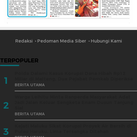
Redaksi
Pedoman Media Siber
Hubungi Kami
TERPOPULER
Polda Dalami Kasus Korupsi Dana Hibah Rp12
1
Miliar di Malteng, Dua Pejabat Pemkab Diperiksa
BERITA UTAMA
Warga Leihitu Minta Ranperda Masyarakat Adat
Jadi Jalan Keluar Sengketa Enam Dusun Tanjung
2
Sial
BERITA UTAMA
Kejati Maluku Sikat Korupsi Proyek Air Bersih di
3
Pulau Haruku, Lima Tersangka Ditahan