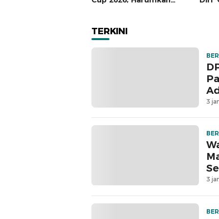
Nama Polres SBT dan
Juta
Polda Maluku
TERKINI
BER
DP
Pa
Ad
3 ja
BER
Wa
Ma
Se
3 ja
BER