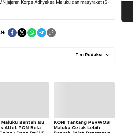
UMN jajaran Korps Adhyaksa Maluku dan masyrakat (S-
N:
Tim Redaksi
 Maluku Bantah Isu
KONI Tantang PERWOSI
s Atlet PON Bela
Maluku Cetak Lebih
‘Gelap’: Dana Rp215
Banyak Atlet Perempuan