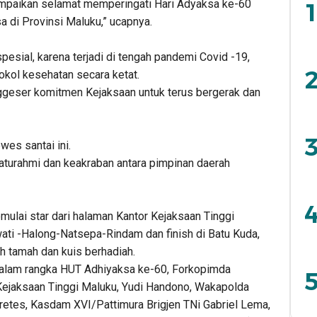
mpaikan selamat memperingati Hari Adyaksa ke-60
1
a di Provinsi Maluku,” ucapnya.
spesial, karena terjadi di tengah pandemi Covid -19,
2
kol kesehatan secara ketat.
ggeser komitmen Kejaksaan untuk terus bergerak dan
3
es santai ini.
laturahmi dan keakraban antara pimpinan daerah
4
ulai star dari halaman Kantor Kejaksaan Tinggi
ati -Halong-Natsepa-Rindam dan finish di Batu Kuda,
ah tamah dan kuis berhadiah.
alam rangka HUT Adhiyaksa ke-60, Forkopimda
5
 Kejaksaan Tinggi Maluku, Yudi Handono, Wakapolda
retes, Kasdam XVI/Pattimura Brigjen TNi Gabriel Lema,