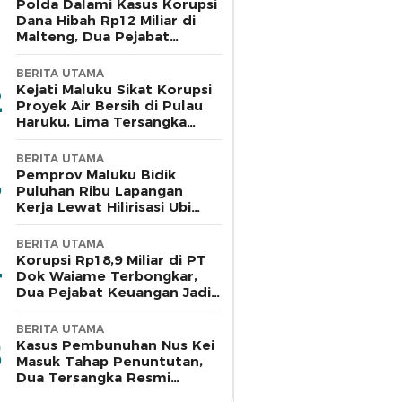
Polda Dalami Kasus Korupsi
Dana Hibah Rp12 Miliar di
Malteng, Dua Pejabat
Pemkab Diperiksa
BERITA UTAMA
Kejati Maluku Sikat Korupsi
Proyek Air Bersih di Pulau
Haruku, Lima Tersangka
Ditahan
BERITA UTAMA
Pemprov Maluku Bidik
Puluhan Ribu Lapangan
Kerja Lewat Hilirisasi Ubi
Kayu di Bursel
BERITA UTAMA
Korupsi Rp18,9 Miliar di PT
Dok Waiame Terbongkar,
Dua Pejabat Keuangan Jadi
Tersangka
BERITA UTAMA
Kasus Pembunuhan Nus Kei
Masuk Tahap Penuntutan,
Dua Tersangka Resmi
Dilimpahkan ke Jaksa