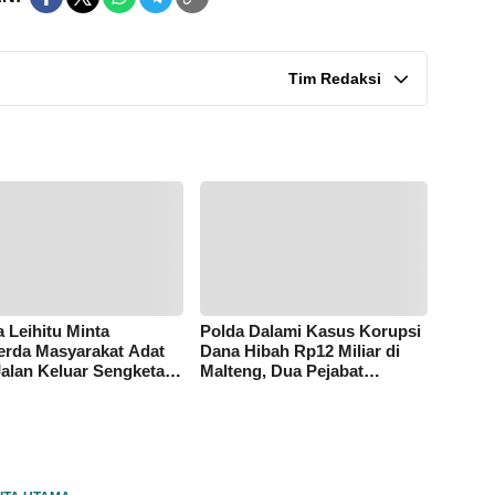
Tim Redaksi
 Leihitu Minta
Polda Dalami Kasus Korupsi
rda Masyarakat Adat
Dana Hibah Rp12 Miliar di
Jalan Keluar Sengketa
Malteng, Dua Pejabat
Dusun Tanjung Sial
Pemkab Diperiksa