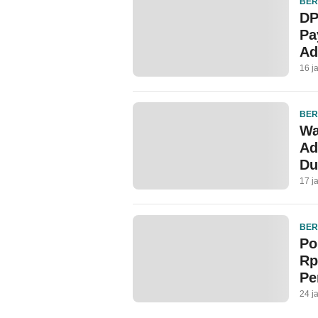
BER
DP
Pa
Ad
16 j
BER
Wa
Ad
Du
17 j
BER
Po
Rp
Pe
24 j