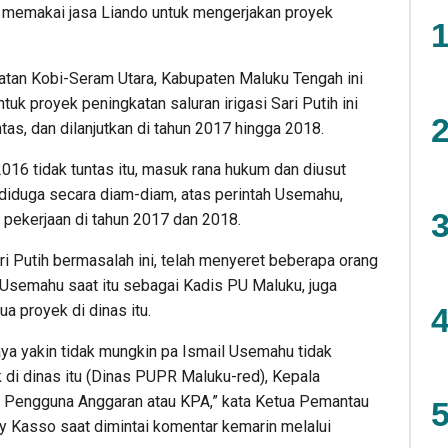
memakai jasa Liando untuk mengerjakan proyek
1
matan Kobi-Seram Utara, Kabupaten Maluku Tengah ini
ntuk proyek peningkatan saluran irigasi Sari Putih ini
2
ntas, dan dilanjutkan di tahun 2017 hingga 2018.
2016 tidak tuntas itu, masuk rana hukum dan diusut
, diduga secara diam-diam, atas perintah Usemahu,
3
si pekerjaan di tahun 2017 dan 2018.
ri Putih bermasalah ini, telah menyeret beberapa orang
 Usemahu saat itu sebagai Kadis PU Maluku, juga
4
 proyek di dinas itu.
ya yakin tidak mungkin pa Ismail Usemahu tidak
di dinas itu (Dinas PUPR Maluku-red), Kepala
a Pengguna Anggaran atau KPA,” kata Ketua Pemantau
5
 Kasso saat dimintai komentar kemarin melalui